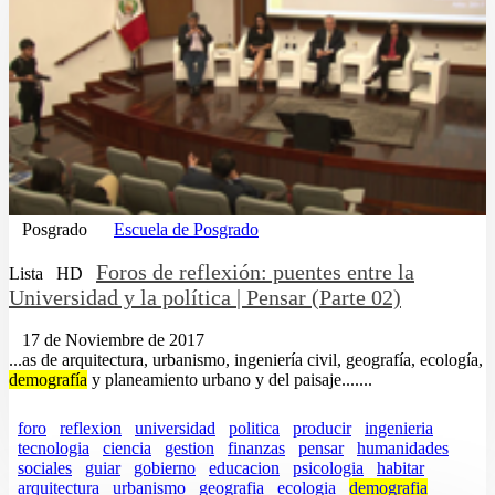
Posgrado
Escuela de Posgrado
Foros de reflexión: puentes entre la
Lista
HD
Universidad y la política | Pensar (Parte 02)
17 de Noviembre de 2017
...as de arquitectura, urbanismo, ingeniería civil, geografía, ecología,
demografía
y planeamiento urbano y del paisaje.......
foro
reflexion
universidad
politica
producir
ingenieria
tecnologia
ciencia
gestion
finanzas
pensar
humanidades
sociales
guiar
gobierno
educacion
psicologia
habitar
arquitectura
urbanismo
geografia
ecologia
demografia