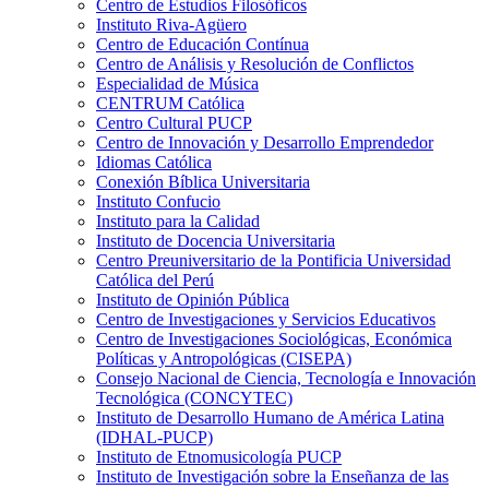
Centro de Estudios Filosóficos
Instituto Riva-Agüero
Centro de Educación Contínua
Centro de Análisis y Resolución de Conflictos
Especialidad de Música
CENTRUM Católica
Centro Cultural PUCP
Centro de Innovación y Desarrollo Emprendedor
Idiomas Católica
Conexión Bíblica Universitaria
Instituto Confucio
Instituto para la Calidad
Instituto de Docencia Universitaria
Centro Preuniversitario de la Pontificia Universidad
Católica del Perú
Instituto de Opinión Pública
Centro de Investigaciones y Servicios Educativos
Centro de Investigaciones Sociológicas, Económica
Políticas y Antropológicas (CISEPA)
Consejo Nacional de Ciencia, Tecnología e Innovación
Tecnológica (CONCYTEC)
Instituto de Desarrollo Humano de América Latina
(IDHAL-PUCP)
Instituto de Etnomusicología PUCP
Instituto de Investigación sobre la Enseñanza de las