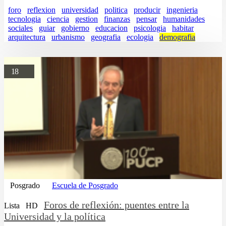
foro
reflexion
universidad
politica
producir
ingenieria
tecnologia
ciencia
gestion
finanzas
pensar
humanidades
sociales
guiar
gobierno
educacion
psicologia
habitar
arquitectura
urbanismo
geografia
ecologia
demografia
18
Posgrado
Escuela de Posgrado
Foros de reflexión: puentes entre la
Lista
HD
Universidad y la política