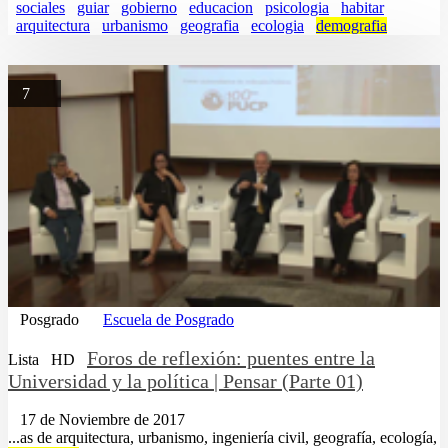
sociales
guiar
gobierno
educacion
psicologia
habitar
arquitectura
urbanismo
geografia
ecologia
demografia
7
Posgrado
Escuela de Posgrado
Foros de reflexión: puentes entre la
Lista
HD
Universidad y la política | Pensar (Parte 01)
17 de Noviembre de 2017
...as de arquitectura, urbanismo, ingeniería civil, geografía, ecología,