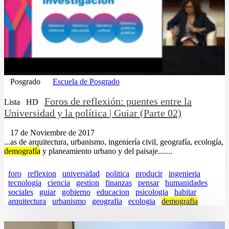
Posgrado
Escuela de Posgrado
Foros de reflexión: puentes entre la
Lista
HD
Universidad y la política | Guiar (Parte 02)
17 de Noviembre de 2017
...as de arquitectura, urbanismo, ingeniería civil, geografía, ecología,
demografía
y planeamiento urbano y del paisaje.......
foro
reflexion
universidad
politica
producir
ingenieria
tecnologia
ciencia
gestion
finanzas
pensar
humanidades
sociales
guiar
gobierno
educacion
psicologia
habitar
arquitectura
urbanismo
geografia
ecologia
demografia