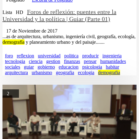
Foros de reflexión: puentes entre la
Lista
HD
Universidad y la política | Guiar (Parte 01)
17 de Noviembre de 2017
...as de arquitectura, urbanismo, ingeniería civil, geografía, ecología,
demografía
y planeamiento urbano y del paisaje.......
foro
reflexion
universidad
politica
producir
ingenieria
tecnologia
ciencia
gestion
finanzas
pensar
humanidades
sociales
guiar
gobierno
educacion
psicologia
habitar
arquitectura
urbanismo
geografia
ecologia
demografia
2