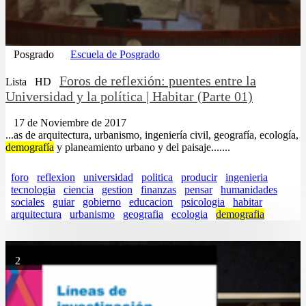
Posgrado
Escuela de Posgrado
Foros de reflexión: puentes entre la
Lista
HD
Universidad y la política | Habitar (Parte 01)
17 de Noviembre de 2017
...as de arquitectura, urbanismo, ingeniería civil, geografía, ecología,
demografía
y planeamiento urbano y del paisaje.......
foro
reflexion
universidad
politica
producir
ingenieria
tecnologia
ciencia
gestion
finanzas
pensar
humanidades
sociales
guiar
gobierno
educacion
psicologia
habitar
arquitectura
urbanismo
geografia
ecologia
demografia
2