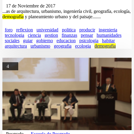
17 de Noviembre de 2017
...as de arquitectura, urbanismo, ingeniería civil, geografía, ecología,
demografía
y planeamiento urbano y del paisaje.......
foro
reflexion
universidad
politica
producir
ingenieria
tecnologia
ciencia
gestion
finanzas
pensar
humanidades
sociales
guiar
gobierno
educacion
psicologia
habitar
arquitectura
urbanismo
geografia
ecologia
demografia
4
Posgrado
Escuela de Posgrado