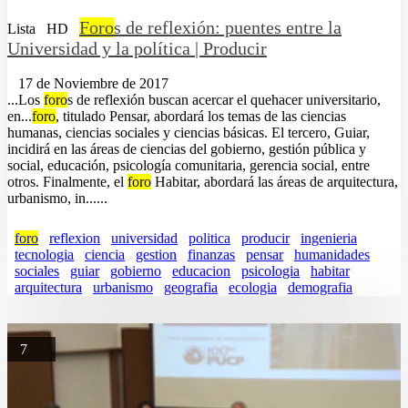
Foro
s de reflexión: puentes entre la
Lista
HD
Universidad y la política | Producir
17 de Noviembre de 2017
...Los
foro
s de reflexión buscan acercar el quehacer universitario,
en...
foro
, titulado Pensar, abordará los temas de las ciencias
humanas, ciencias sociales y ciencias básicas. El tercero, Guiar,
incidirá en las áreas de ciencias del gobierno, gestión pública y
social, educación, psicología comunitaria, gerencia social, entre
otros. Finalmente, el
foro
Habitar, abordará las áreas de arquitectura,
urbanismo, in......
foro
reflexion
universidad
politica
producir
ingenieria
tecnologia
ciencia
gestion
finanzas
pensar
humanidades
sociales
guiar
gobierno
educacion
psicologia
habitar
arquitectura
urbanismo
geografia
ecologia
demografia
7