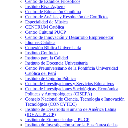
Centro de Estudios Filosóficos
Instituto Riva-Agüero
Centro de Educación Contínua
Centro de Análisis y Resolución de Conflictos
Especialidad de Música
CENTRUM Católica
Centro Cultural PUCP
Centro de Innovación y Desarrollo Emprendedor
Idiomas Católica
Conexión Bíblica Universitaria
Instituto Confucio
Instituto para la Calidad
Instituto de Docencia Universitaria
Centro Preuniversitario de la Pontificia Universidad
Católica del Perú
Instituto de Opinión Pública
Centro de Investigaciones y Servicios Educativos
Centro de Investigaciones Sociológicas, Económica
Políticas y Antropológicas (CISEPA)
Consejo Nacional de Ciencia, Tecnología e Innovación
Tecnológica (CONCYTEC)
Instituto de Desarrollo Humano de América Latina
(IDHAL-PUCP)
Instituto de Etnomusicología PUCP
Instituto de Investigación sobre la Enseñanza de las