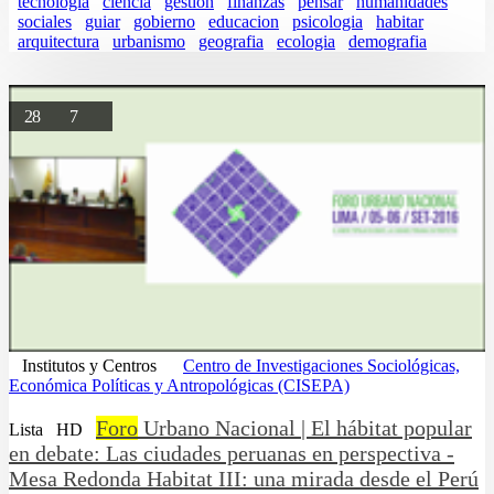
tecnologia
ciencia
gestion
finanzas
pensar
humanidades
sociales
guiar
gobierno
educacion
psicologia
habitar
arquitectura
urbanismo
geografia
ecologia
demografia
28
7
Institutos y Centros
Centro de Investigaciones Sociológicas,
Económica Políticas y Antropológicas (CISEPA)
Foro
Urbano Nacional | El hábitat popular
Lista
HD
en debate: Las ciudades peruanas en perspectiva -
Mesa Redonda Habitat III: una mirada desde el Perú