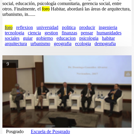
social, educación, psicología comunitaria, gerencia social, entre
otros. Finalmente, el
foro
Habitar, abordará las áreas de arquitectura,
urbanismo, in......
foro
reflexion
universidad
politica
producir
ingenieria
tecnologia
ciencia
gestion
finanzas
pensar
humanidades
sociales
guiar
gobierno
educacion
psicologia
habitar
arquitectura
urbanismo
geografia
ecologia
demografia
9
Posgrado
Escuela de Posgrado