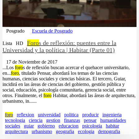
Posgrado
Escuela de Posgrado
Foro
s de reflexión: puentes entre la
Lista
HD
Universidad y la política | Habitar (Parte 01)
17 de Noviembre de 2017
...Los
foro
s de reflexión buscan acercar el quehacer universitario,
en...
foro
, titulado Pensar, abordará los temas de las ciencias
humanas, ciencias sociales y ciencias básicas. El tercero, Guiar,
incidirá en las áreas de ciencias del gobierno, gestión pública y
social, educación, psicología comunitaria, gerencia social, entre
otros. Finalmente, el
foro
Habitar, abordará las áreas de arquitectura,
urbanismo, in......
foro
reflexion
universidad
politica
producir
ingenieria
tecnologia
ciencia
gestion
finanzas
pensar
humanidades
sociales
guiar
gobierno
educacion
psicologia
habitar
arquitectura
urbanismo
geografia
ecologia
demografia