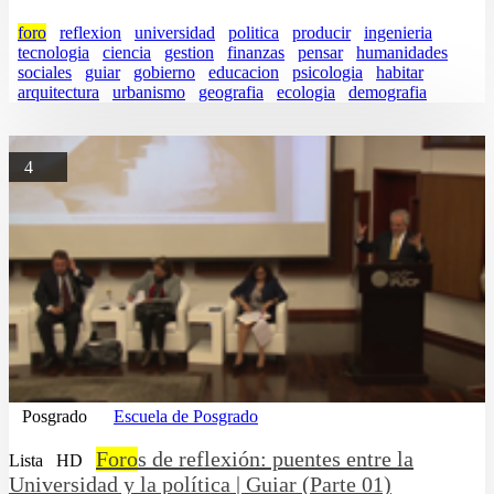
foro
reflexion
universidad
politica
producir
ingenieria
tecnologia
ciencia
gestion
finanzas
pensar
humanidades
sociales
guiar
gobierno
educacion
psicologia
habitar
arquitectura
urbanismo
geografia
ecologia
demografia
4
Posgrado
Escuela de Posgrado
Foro
s de reflexión: puentes entre la
Lista
HD
Universidad y la política | Guiar (Parte 01)