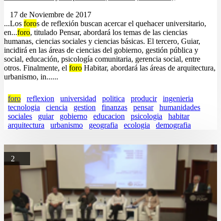
17 de Noviembre de 2017
...Los
foro
s de reflexión buscan acercar el quehacer universitario,
en...
foro
, titulado Pensar, abordará los temas de las ciencias
humanas, ciencias sociales y ciencias básicas. El tercero, Guiar,
incidirá en las áreas de ciencias del gobierno, gestión pública y
social, educación, psicología comunitaria, gerencia social, entre
otros. Finalmente, el
foro
Habitar, abordará las áreas de arquitectura,
urbanismo, in......
foro
reflexion
universidad
politica
producir
ingenieria
tecnologia
ciencia
gestion
finanzas
pensar
humanidades
sociales
guiar
gobierno
educacion
psicologia
habitar
arquitectura
urbanismo
geografia
ecologia
demografia
2