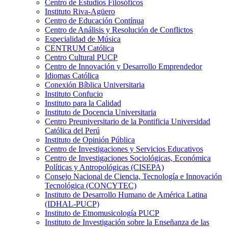
Centro de Estudios Filosóficos
Instituto Riva-Agüero
Centro de Educación Contínua
Centro de Análisis y Resolución de Conflictos
Especialidad de Música
CENTRUM Católica
Centro Cultural PUCP
Centro de Innovación y Desarrollo Emprendedor
Idiomas Católica
Conexión Bíblica Universitaria
Instituto Confucio
Instituto para la Calidad
Instituto de Docencia Universitaria
Centro Preuniversitario de la Pontificia Universidad
Católica del Perú
Instituto de Opinión Pública
Centro de Investigaciones y Servicios Educativos
Centro de Investigaciones Sociológicas, Económica
Políticas y Antropológicas (CISEPA)
Consejo Nacional de Ciencia, Tecnología e Innovación
Tecnológica (CONCYTEC)
Instituto de Desarrollo Humano de América Latina
(IDHAL-PUCP)
Instituto de Etnomusicología PUCP
Instituto de Investigación sobre la Enseñanza de las