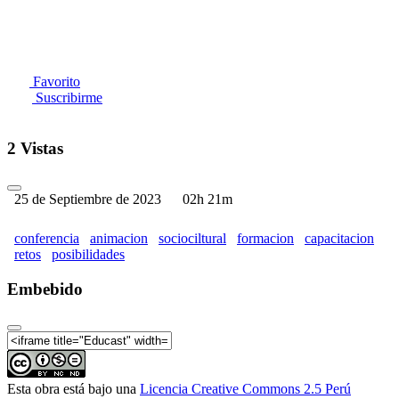
Favorito
Suscribirme
2 Vistas
25 de Septiembre de 2023
02h 21m
conferencia
animacion
sociociltural
formacion
capacitacion
retos
posibilidades
Embebido
Esta obra está bajo una
Licencia Creative Commons 2.5 Perú