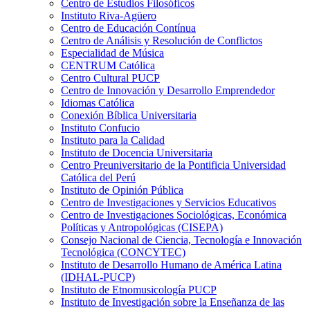
Centro de Estudios Filosóficos
Instituto Riva-Agüero
Centro de Educación Contínua
Centro de Análisis y Resolución de Conflictos
Especialidad de Música
CENTRUM Católica
Centro Cultural PUCP
Centro de Innovación y Desarrollo Emprendedor
Idiomas Católica
Conexión Bíblica Universitaria
Instituto Confucio
Instituto para la Calidad
Instituto de Docencia Universitaria
Centro Preuniversitario de la Pontificia Universidad
Católica del Perú
Instituto de Opinión Pública
Centro de Investigaciones y Servicios Educativos
Centro de Investigaciones Sociológicas, Económica
Políticas y Antropológicas (CISEPA)
Consejo Nacional de Ciencia, Tecnología e Innovación
Tecnológica (CONCYTEC)
Instituto de Desarrollo Humano de América Latina
(IDHAL-PUCP)
Instituto de Etnomusicología PUCP
Instituto de Investigación sobre la Enseñanza de las