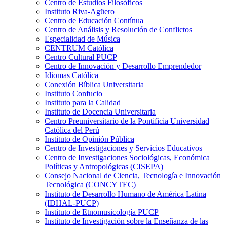
Centro de Estudios Filosóficos
Instituto Riva-Agüero
Centro de Educación Contínua
Centro de Análisis y Resolución de Conflictos
Especialidad de Música
CENTRUM Católica
Centro Cultural PUCP
Centro de Innovación y Desarrollo Emprendedor
Idiomas Católica
Conexión Bíblica Universitaria
Instituto Confucio
Instituto para la Calidad
Instituto de Docencia Universitaria
Centro Preuniversitario de la Pontificia Universidad
Católica del Perú
Instituto de Opinión Pública
Centro de Investigaciones y Servicios Educativos
Centro de Investigaciones Sociológicas, Económica
Políticas y Antropológicas (CISEPA)
Consejo Nacional de Ciencia, Tecnología e Innovación
Tecnológica (CONCYTEC)
Instituto de Desarrollo Humano de América Latina
(IDHAL-PUCP)
Instituto de Etnomusicología PUCP
Instituto de Investigación sobre la Enseñanza de las