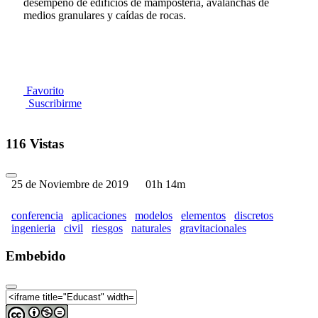
desempeño de edificios de mampostería, avalanchas de
medios granulares y caídas de rocas.
Favorito
Suscribirme
116 Vistas
25 de Noviembre de 2019
01h 14m
conferencia
aplicaciones
modelos
elementos
discretos
ingenieria
civil
riesgos
naturales
gravitacionales
Embebido