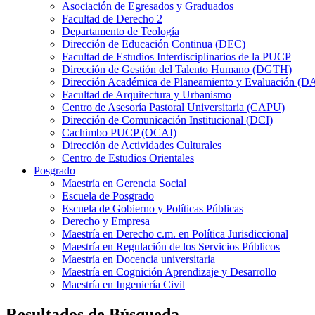
Asociación de Egresados y Graduados
Facultad de Derecho 2
Departamento de Teología
Dirección de Educación Continua (DEC)
Facultad de Estudios Interdisciplinarios de la PUCP
Dirección de Gestión del Talento Humano (DGTH)
Dirección Académica de Planeamiento y Evaluación (D
Facultad de Arquitectura y Urbanismo
Centro de Asesoría Pastoral Universitaria (CAPU)
Dirección de Comunicación Institucional (DCI)
Cachimbo PUCP (OCAI)
Dirección de Actividades Culturales
Centro de Estudios Orientales
Posgrado
Maestría en Gerencia Social
Escuela de Posgrado
Escuela de Gobierno y Políticas Públicas
Derecho y Empresa
Maestría en Derecho c.m. en Política Jurisdiccional
Maestría en Regulación de los Servicios Públicos
Maestría en Docencia universitaria
Maestría en Cognición Aprendizaje y Desarrollo
Maestría en Ingeniería Civil
Resultados de Búsqueda