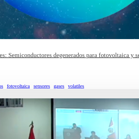
es: Semiconductores degenerados para fotovoltaica y se
.
os
fotovoltaica
sensores
gases
volatiles