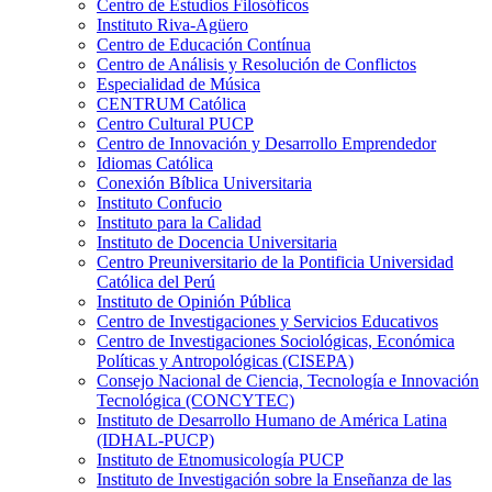
Centro de Estudios Filosóficos
Instituto Riva-Agüero
Centro de Educación Contínua
Centro de Análisis y Resolución de Conflictos
Especialidad de Música
CENTRUM Católica
Centro Cultural PUCP
Centro de Innovación y Desarrollo Emprendedor
Idiomas Católica
Conexión Bíblica Universitaria
Instituto Confucio
Instituto para la Calidad
Instituto de Docencia Universitaria
Centro Preuniversitario de la Pontificia Universidad
Católica del Perú
Instituto de Opinión Pública
Centro de Investigaciones y Servicios Educativos
Centro de Investigaciones Sociológicas, Económica
Políticas y Antropológicas (CISEPA)
Consejo Nacional de Ciencia, Tecnología e Innovación
Tecnológica (CONCYTEC)
Instituto de Desarrollo Humano de América Latina
(IDHAL-PUCP)
Instituto de Etnomusicología PUCP
Instituto de Investigación sobre la Enseñanza de las