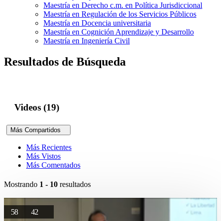
Maestría en Derecho c.m. en Política Jurisdiccional
Maestría en Regulación de los Servicios Públicos
Maestría en Docencia universitaria
Maestría en Cognición Aprendizaje y Desarrollo
Maestría en Ingeniería Civil
Resultados de Búsqueda
Videos (19)
Más Compartidos
Más Recientes
Más Vistos
Más Comentados
Mostrando
1 - 10
resultados
58
42