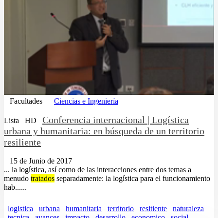
Facultades
Ciencias e Ingeniería
Conferencia internacional | Logística
Lista
HD
urbana y humanitaria: en búsqueda de un territorio
resiliente
15 de Junio de 2017
... la logística, así como de las interacciones entre dos temas a
menudo
tratados
separadamente: la logística para el funcionamiento
hab......
logistica
urbana
humanitaria
territorio
resitiente
naturaleza
tecnica
avances
impacto
desarrollo
economico
social