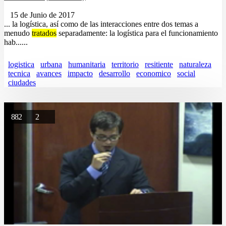
15 de Junio de 2017
... la logística, así como de las interacciones entre dos temas a
menudo
tratados
separadamente: la logística para el funcionamiento
hab......
logistica
urbana
humanitaria
territorio
resitiente
naturaleza
tecnica
avances
impacto
desarrollo
economico
social
ciudades
882
2