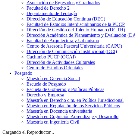
Asociación de Egresados y Graduados
Facultad de Derecho 2
Departamento de Teología
Dirección de Educación Continua (DEC)
Facultad de Estudios Interdisciplinarios de la PUCP
Dirección de Gestión del Talento Humano (DGTH)
Dirección Académica de Planeamiento y Evaluación (D
Facultad de Arquitectura y Urbanismo
Centro de Asesoría Pastoral Universitaria (CAPU)
Dirección de Comunicación Institucional (DCI)
Cachimbo PUCP (OCAI)
Dirección de Actividades Culturales
Centro de Estudios Orientales
Posgrado
Maestría en Gerencia Social
Escuela de Posgrado
Escuela de Gobierno y Políticas Públicas
Derecho y Empresa
Maestría en Derecho c.m. en Política Jurisdiccional
Maestría en Regulación de los Servicios Públicos
Maestría en Docencia universitaria
Maestría en Cognición Aprendizaje y Desarrollo
Maestría en Ingeniería Civil
Cargando el Reproductor...