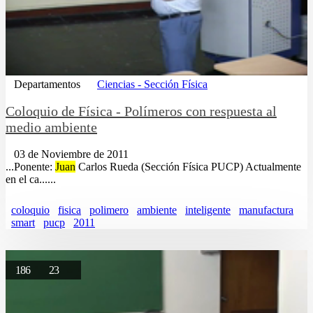
Departamentos
Ciencias - Sección Física
Coloquio de Física - Polímeros con respuesta al
medio ambiente
03 de Noviembre de 2011
...Ponente:
Juan
Carlos Rueda (Sección Física PUCP) Actualmente
en el ca......
coloquio
fisica
polimero
ambiente
inteligente
manufactura
smart
pucp
2011
186
23