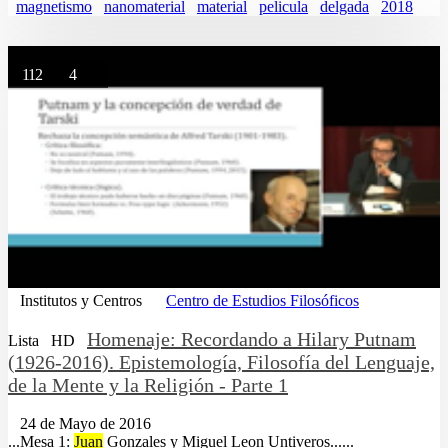
magnetismo
nanomaterial
material
pelicula
delgada
2018
112
4
Institutos y Centros
Centro de Estudios Filosóficos
Homenaje: Recordando a Hilary Putnam
Lista
HD
(1926-2016). Epistemología, Filosofía del Lenguaje,
de la Mente y la Religión - Parte 1
24 de Mayo de 2016
...Mesa 1:
Juan
Gonzales y Miguel Leon Untiveros......