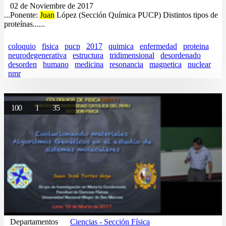
02 de Noviembre de 2017
...Ponente:
Juan
López (Sección Química PUCP) Distintos tipos de
proteínas......
coloquio
fisica
pucp
2017
quimica
enfermedad
proteina
neurodegenerativa
estructura
tridimensional
desordenado
desorden
humano
medicina
resonancia
magnetica
nuclear
nmr
100
1
35
Departamentos
Ciencias - Sección Física