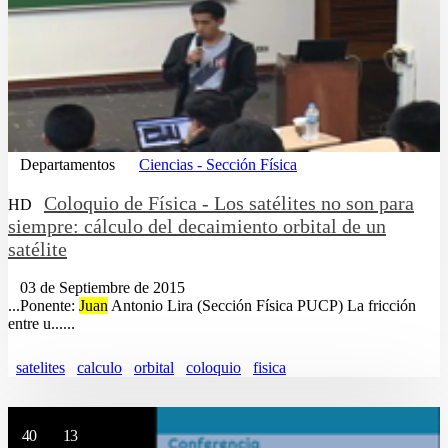
Departamentos
Ciencias - Sección Física
Coloquio de Física - Los satélites no son para
HD
siempre: cálculo del decaimiento orbital de un
satélite
03 de Septiembre de 2015
...Ponente:
Juan
Antonio Lira (Sección Física PUCP) La fricción
entre u......
satelites
calculo
orbital
coloquio
fisica
40
13