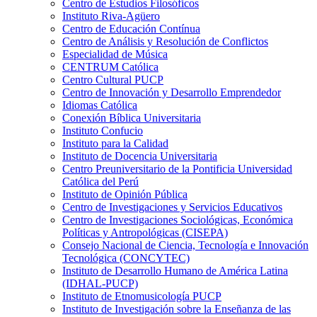
Centro de Estudios Filosóficos
Instituto Riva-Agüero
Centro de Educación Contínua
Centro de Análisis y Resolución de Conflictos
Especialidad de Música
CENTRUM Católica
Centro Cultural PUCP
Centro de Innovación y Desarrollo Emprendedor
Idiomas Católica
Conexión Bíblica Universitaria
Instituto Confucio
Instituto para la Calidad
Instituto de Docencia Universitaria
Centro Preuniversitario de la Pontificia Universidad
Católica del Perú
Instituto de Opinión Pública
Centro de Investigaciones y Servicios Educativos
Centro de Investigaciones Sociológicas, Económica
Políticas y Antropológicas (CISEPA)
Consejo Nacional de Ciencia, Tecnología e Innovación
Tecnológica (CONCYTEC)
Instituto de Desarrollo Humano de América Latina
(IDHAL-PUCP)
Instituto de Etnomusicología PUCP
Instituto de Investigación sobre la Enseñanza de las