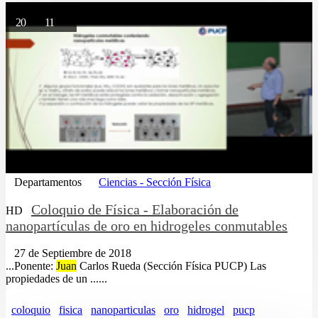
20
11
Departamentos
Ciencias - Sección Física
Coloquio de Física - Elaboración de
HD
nanopartículas de oro en hidrogeles conmutables
27 de Septiembre de 2018
...Ponente:
Juan
Carlos Rueda (Sección Física PUCP) Las
propiedades de un ......
coloquio
fisica
nanoparticulas
oro
hidrogel
pucp