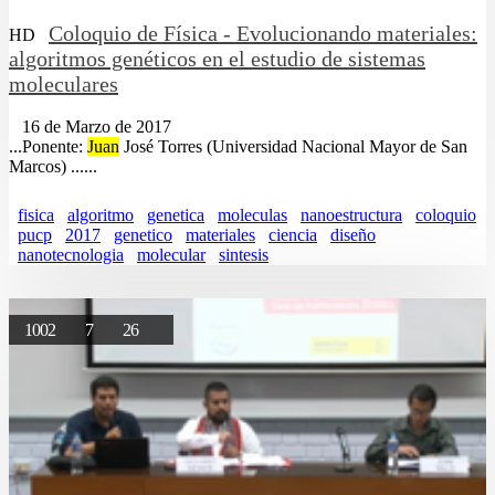
Coloquio de Física - Evolucionando materiales:
HD
algoritmos genéticos en el estudio de sistemas
moleculares
16 de Marzo de 2017
...Ponente:
Juan
José Torres (Universidad Nacional Mayor de San
Marcos) ......
fisica
algoritmo
genetica
moleculas
nanoestructura
coloquio
pucp
2017
genetico
materiales
ciencia
diseño
nanotecnologia
molecular
sintesis
1002
7
26