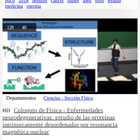
pucp
2018
neutron
cancer
tumor
ipen
boro
terapia
medicina
energia
128
40
Departamentos
Ciencias - Sección Física
Coloquio de Física - Enfermedades
HD
neurodegenerativas: estudio de las proteínas
intrínsecamente desordenadas por resonancia
magnética nuclear