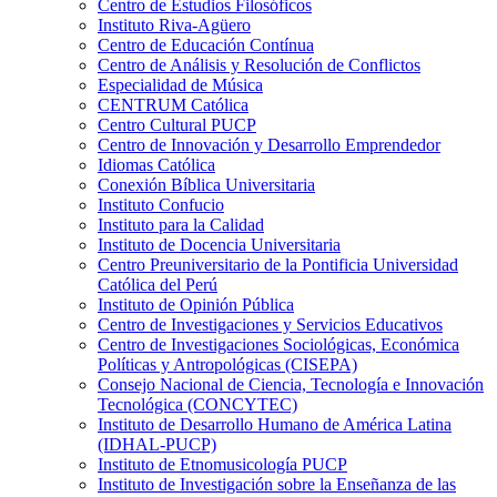
Centro de Estudios Filosóficos
Instituto Riva-Agüero
Centro de Educación Contínua
Centro de Análisis y Resolución de Conflictos
Especialidad de Música
CENTRUM Católica
Centro Cultural PUCP
Centro de Innovación y Desarrollo Emprendedor
Idiomas Católica
Conexión Bíblica Universitaria
Instituto Confucio
Instituto para la Calidad
Instituto de Docencia Universitaria
Centro Preuniversitario de la Pontificia Universidad
Católica del Perú
Instituto de Opinión Pública
Centro de Investigaciones y Servicios Educativos
Centro de Investigaciones Sociológicas, Económica
Políticas y Antropológicas (CISEPA)
Consejo Nacional de Ciencia, Tecnología e Innovación
Tecnológica (CONCYTEC)
Instituto de Desarrollo Humano de América Latina
(IDHAL-PUCP)
Instituto de Etnomusicología PUCP
Instituto de Investigación sobre la Enseñanza de las