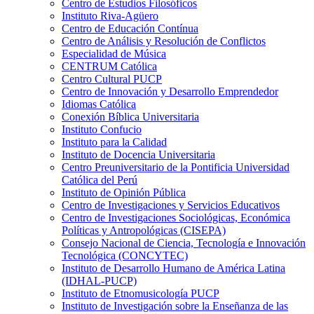
Centro de Estudios Filosóficos
Instituto Riva-Agüero
Centro de Educación Contínua
Centro de Análisis y Resolución de Conflictos
Especialidad de Música
CENTRUM Católica
Centro Cultural PUCP
Centro de Innovación y Desarrollo Emprendedor
Idiomas Católica
Conexión Bíblica Universitaria
Instituto Confucio
Instituto para la Calidad
Instituto de Docencia Universitaria
Centro Preuniversitario de la Pontificia Universidad
Católica del Perú
Instituto de Opinión Pública
Centro de Investigaciones y Servicios Educativos
Centro de Investigaciones Sociológicas, Económica
Políticas y Antropológicas (CISEPA)
Consejo Nacional de Ciencia, Tecnología e Innovación
Tecnológica (CONCYTEC)
Instituto de Desarrollo Humano de América Latina
(IDHAL-PUCP)
Instituto de Etnomusicología PUCP
Instituto de Investigación sobre la Enseñanza de las