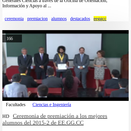
Generales Ciencias a través de la Oficina de Orientación,
Información y Apoyo al ...
ceremonia
premiacion
alumnos
destacados
eeggcc
166
Facultades
Ciencias e Ingeniería
Ceremonia de premiación a los mejores
HD
alumnos del 2015-2 de EE.GG.CC