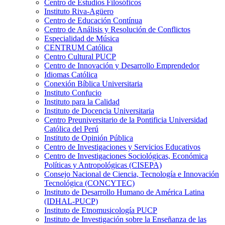
Centro de Estudios Filosóficos
Instituto Riva-Agüero
Centro de Educación Contínua
Centro de Análisis y Resolución de Conflictos
Especialidad de Música
CENTRUM Católica
Centro Cultural PUCP
Centro de Innovación y Desarrollo Emprendedor
Idiomas Católica
Conexión Bíblica Universitaria
Instituto Confucio
Instituto para la Calidad
Instituto de Docencia Universitaria
Centro Preuniversitario de la Pontificia Universidad
Católica del Perú
Instituto de Opinión Pública
Centro de Investigaciones y Servicios Educativos
Centro de Investigaciones Sociológicas, Económica
Políticas y Antropológicas (CISEPA)
Consejo Nacional de Ciencia, Tecnología e Innovación
Tecnológica (CONCYTEC)
Instituto de Desarrollo Humano de América Latina
(IDHAL-PUCP)
Instituto de Etnomusicología PUCP
Instituto de Investigación sobre la Enseñanza de las