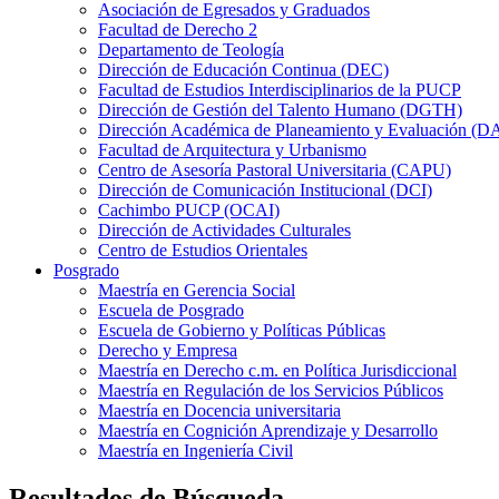
Asociación de Egresados y Graduados
Facultad de Derecho 2
Departamento de Teología
Dirección de Educación Continua (DEC)
Facultad de Estudios Interdisciplinarios de la PUCP
Dirección de Gestión del Talento Humano (DGTH)
Dirección Académica de Planeamiento y Evaluación (D
Facultad de Arquitectura y Urbanismo
Centro de Asesoría Pastoral Universitaria (CAPU)
Dirección de Comunicación Institucional (DCI)
Cachimbo PUCP (OCAI)
Dirección de Actividades Culturales
Centro de Estudios Orientales
Posgrado
Maestría en Gerencia Social
Escuela de Posgrado
Escuela de Gobierno y Políticas Públicas
Derecho y Empresa
Maestría en Derecho c.m. en Política Jurisdiccional
Maestría en Regulación de los Servicios Públicos
Maestría en Docencia universitaria
Maestría en Cognición Aprendizaje y Desarrollo
Maestría en Ingeniería Civil
Resultados de Búsqueda