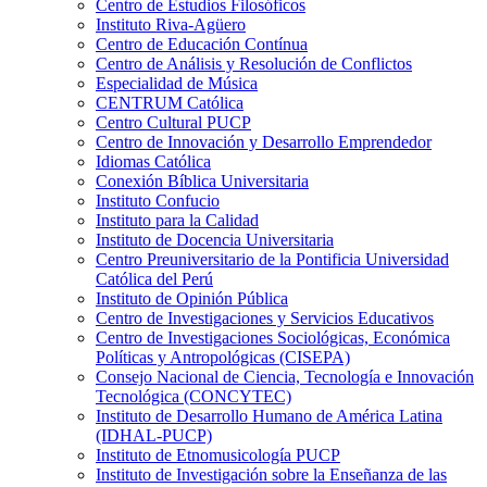
Centro de Estudios Filosóficos
Instituto Riva-Agüero
Centro de Educación Contínua
Centro de Análisis y Resolución de Conflictos
Especialidad de Música
CENTRUM Católica
Centro Cultural PUCP
Centro de Innovación y Desarrollo Emprendedor
Idiomas Católica
Conexión Bíblica Universitaria
Instituto Confucio
Instituto para la Calidad
Instituto de Docencia Universitaria
Centro Preuniversitario de la Pontificia Universidad
Católica del Perú
Instituto de Opinión Pública
Centro de Investigaciones y Servicios Educativos
Centro de Investigaciones Sociológicas, Económica
Políticas y Antropológicas (CISEPA)
Consejo Nacional de Ciencia, Tecnología e Innovación
Tecnológica (CONCYTEC)
Instituto de Desarrollo Humano de América Latina
(IDHAL-PUCP)
Instituto de Etnomusicología PUCP
Instituto de Investigación sobre la Enseñanza de las