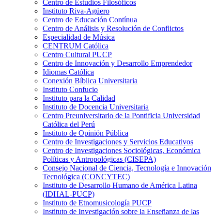
Centro de Estudios Filosóficos
Instituto Riva-Agüero
Centro de Educación Contínua
Centro de Análisis y Resolución de Conflictos
Especialidad de Música
CENTRUM Católica
Centro Cultural PUCP
Centro de Innovación y Desarrollo Emprendedor
Idiomas Católica
Conexión Bíblica Universitaria
Instituto Confucio
Instituto para la Calidad
Instituto de Docencia Universitaria
Centro Preuniversitario de la Pontificia Universidad
Católica del Perú
Instituto de Opinión Pública
Centro de Investigaciones y Servicios Educativos
Centro de Investigaciones Sociológicas, Económica
Políticas y Antropológicas (CISEPA)
Consejo Nacional de Ciencia, Tecnología e Innovación
Tecnológica (CONCYTEC)
Instituto de Desarrollo Humano de América Latina
(IDHAL-PUCP)
Instituto de Etnomusicología PUCP
Instituto de Investigación sobre la Enseñanza de las