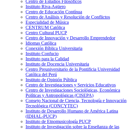
Centro de Estudios Filosóficos
Instituto Riva-Agüero
Centro de Educación Contínua
Centro de Análisis y Resolución de Conflictos
Especialidad de Música
CENTRUM Católica
Centro Cultural PUCP
Centro de Innovación y Desarrollo Emprendedor
Idiomas Católica
Conexión Bíblica Universitaria
Instituto Confucio
Instituto para la Calidad
Instituto de Docencia Universitaria
Centro Preuniversitario de la Pontificia Universidad
Católica del Perú
Instituto de Opinión Pública
Centro de Investigaciones y Servicios Educativos
Centro de Investigaciones Sociológicas, Económica
Políticas y Antropológicas (CISEPA)
Consejo Nacional de Ciencia, Tecnología e Innovación
Tecnológica (CONCYTEC)
Instituto de Desarrollo Humano de América Latina
(IDHAL-PUCP)
Instituto de Etnomusicología PUCP
Instituto de Investigación sobre la Enseñanza de las