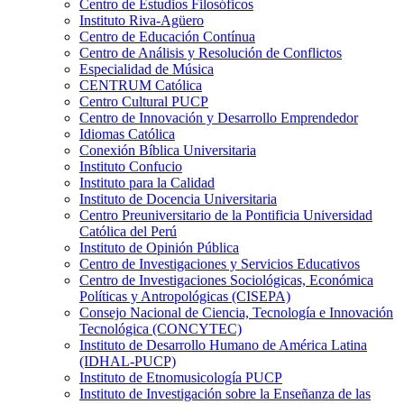
Centro de Estudios Filosóficos
Instituto Riva-Agüero
Centro de Educación Contínua
Centro de Análisis y Resolución de Conflictos
Especialidad de Música
CENTRUM Católica
Centro Cultural PUCP
Centro de Innovación y Desarrollo Emprendedor
Idiomas Católica
Conexión Bíblica Universitaria
Instituto Confucio
Instituto para la Calidad
Instituto de Docencia Universitaria
Centro Preuniversitario de la Pontificia Universidad
Católica del Perú
Instituto de Opinión Pública
Centro de Investigaciones y Servicios Educativos
Centro de Investigaciones Sociológicas, Económica
Políticas y Antropológicas (CISEPA)
Consejo Nacional de Ciencia, Tecnología e Innovación
Tecnológica (CONCYTEC)
Instituto de Desarrollo Humano de América Latina
(IDHAL-PUCP)
Instituto de Etnomusicología PUCP
Instituto de Investigación sobre la Enseñanza de las