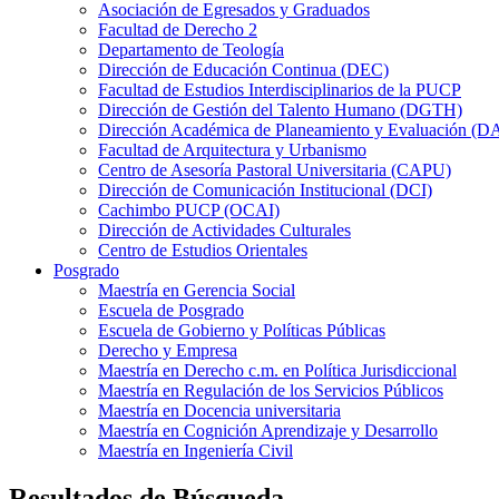
Asociación de Egresados y Graduados
Facultad de Derecho 2
Departamento de Teología
Dirección de Educación Continua (DEC)
Facultad de Estudios Interdisciplinarios de la PUCP
Dirección de Gestión del Talento Humano (DGTH)
Dirección Académica de Planeamiento y Evaluación (D
Facultad de Arquitectura y Urbanismo
Centro de Asesoría Pastoral Universitaria (CAPU)
Dirección de Comunicación Institucional (DCI)
Cachimbo PUCP (OCAI)
Dirección de Actividades Culturales
Centro de Estudios Orientales
Posgrado
Maestría en Gerencia Social
Escuela de Posgrado
Escuela de Gobierno y Políticas Públicas
Derecho y Empresa
Maestría en Derecho c.m. en Política Jurisdiccional
Maestría en Regulación de los Servicios Públicos
Maestría en Docencia universitaria
Maestría en Cognición Aprendizaje y Desarrollo
Maestría en Ingeniería Civil
Resultados de Búsqueda