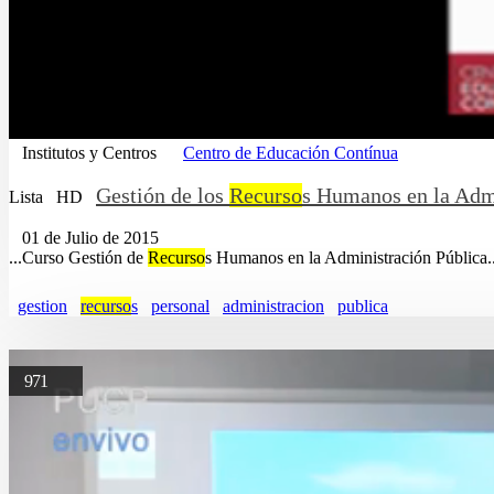
Institutos y Centros
Centro de Educación Contínua
Gestión de los
Recurso
s Humanos en la Admi
Lista
HD
01 de Julio de 2015
...Curso Gestión de
Recurso
s Humanos en la Administración Pública...
gestion
recurso
s
personal
administracion
publica
971