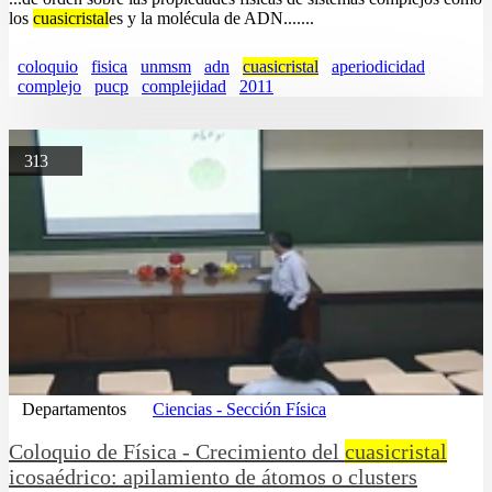
los
cuasicristal
es y la molécula de ADN.......
coloquio
fisica
unmsm
adn
cuasicristal
aperiodicidad
complejo
pucp
complejidad
2011
313
Departamentos
Ciencias - Sección Física
Coloquio de Física - Crecimiento del
cuasicristal
icosaédrico: apilamiento de átomos o clusters