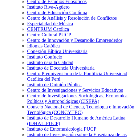
Centro de Estudios Filosóficos
Instituto Riva-Agüero
Centro de Educación Contínua
Centro de Análisis y Resolución de Conflictos
Especialidad de Música
CENTRUM Católica
Centro Cultural PUCP
Centro de Innovación y Desarrollo Emprendedor
Idiomas Católica
Conexión Bíblica Universitaria
Instituto Confucio
Instituto para la Calidad
Instituto de Docencia Universitaria
Centro Preuniversitario de la Pontificia Universidad
Católica del Perú
Instituto de Opinión Pública
Centro de Investigaciones y Servicios Educativos
Centro de Investigaciones Sociológicas, Económica
Políticas y Antropológicas (CISEPA)
Consejo Nacional de Ciencia, Tecnología e Innovación
Tecnológica (CONCYTEC)
Instituto de Desarrollo Humano de América Latina
(IDHAL-PUCP)
Instituto de Etnomusicología PUCP
Instituto de Investigación sobre la Enseñanza de las