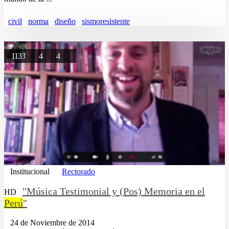
civil
norma
diseño
sismoresistente
1133
4
4
Institucional
Rectorado
"Música Testimonial y (Pos) Memoria en el
HD
Perú
"
24 de Noviembre de 2014