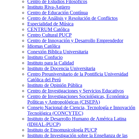
Centro de Estudios Filosóficos
Instituto Riva-Agüero
Centro de Educación Contínua
Centro de Análisis y Resolución de Conflictos
Especialidad de Música
CENTRUM Católica
Centro Cultural PUCP
Centro de Innovación y Desarrollo Emprendedor
Idiomas Católica
Conexión Bíblica Universitaria
Instituto Confucio
Instituto para la Calidad
Instituto de Docencia Universitaria
Centro Preuniversitario de la Pontificia Universidad
Católica del Perú
Instituto de Opinión Pública
Centro de Investigaciones y Servicios Educativos
Centro de Investigaciones Sociológicas, Económica
Políticas y Antropológicas (CISEPA)
Consejo Nacional de Ciencia, Tecnología e Innovación
Tecnológica (CONCYTEC)
Instituto de Desarrollo Humano de América Latina
(IDHAL-PUCP)
Instituto de Etnomusicología PUCP
Instituto de Investigación sobre la Enseñanza de las