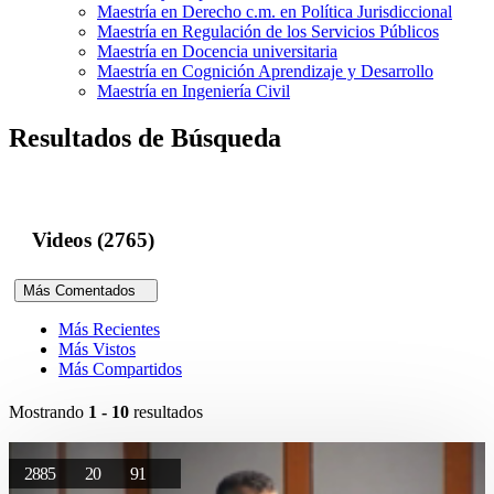
Maestría en Derecho c.m. en Política Jurisdiccional
Maestría en Regulación de los Servicios Públicos
Maestría en Docencia universitaria
Maestría en Cognición Aprendizaje y Desarrollo
Maestría en Ingeniería Civil
Resultados de Búsqueda
Videos (2765)
Más Comentados
Más Recientes
Más Vistos
Más Compartidos
Mostrando
1 - 10
resultados
2885
20
91