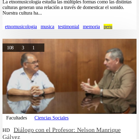
La etnomusicología estudia las múltiples formas como las distintas
culturas generan una relación a través de domesticar el sonido.
Nuestra cultura ha...
etnomusicologia
musica
testimonial
memoria
peru
108
3
1
Facultades
Ciencias Sociales
Diálogo con el Profesor: Nelson Manrique
HD
Gálvez