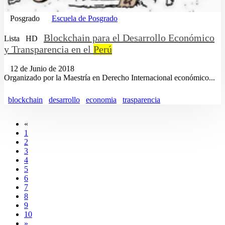
Posgrado
Escuela de Posgrado
Blockchain para el Desarrollo Económico
Lista
HD
y Transparencia en el
Perú
12 de Junio de 2018
Organizado por la Maestría en Derecho Internacional económico...
blockchain
desarrollo
economia
trasparencia
«
1
2
3
4
5
6
7
8
9
10
»