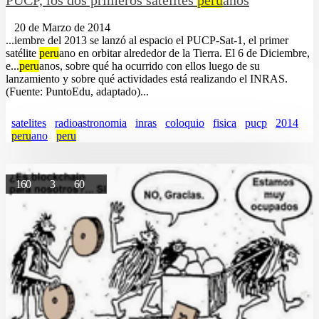
PUCP, los dos primeros satélites
peru
anos
20 de Marzo de 2014
...iembre del 2013 se lanzó al espacio el PUCP-Sat-1, el primer
satélite
peru
ano en orbitar alrededor de la Tierra. El 6 de Diciembre,
e...
peru
anos, sobre qué ha ocurrido con ellos luego de su
lanzamiento y sobre qué actividades está realizando el INRAS.
(Fuente: PuntoEdu, adaptado)...
satelites
radioastronomia
inras
coloquio
fisica
pucp
2014
peru
ano
peru
160
3
60