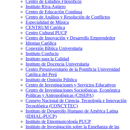
Centro de Estudios Filosóficos
Instituto Riva-Agüero
Centro de Educación Contínua
Centro de Análisis y Resolución de Conflictos
Especialidad de Música
CENTRUM Católica
Centro Cultural PUCP
Centro de Innovación y Desarrollo Emprendedor
Idiomas Católica
Conexión Bíblica Universitaria
Instituto Confucio
Instituto para la Calidad
Instituto de Docencia Universitaria
Centro Preuniversitario de la Pontificia Universidad
Católica del Perú
Instituto de Opinión Pública
Centro de Investigaciones y Servicios Educativos
Centro de Investigaciones Sociológicas, Económica
Políticas y Antropológicas (CISEPA)
Consejo Nacional de Ciencia, Tecnología e Innovación
Tecnológica (CONCYTEC)
Instituto de Desarrollo Humano de América Latina
(IDHAL-PUCP)
Instituto de Etnomusicología PUCP
Instituto de Investigación sobre la Enseñanza de las