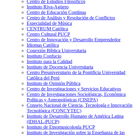
Centro de Estudios Filosóficos
Instituto Riva-Agüero
Centro de Educación Contínua
Centro de Análisis y Resolución de Conflictos
Especialidad de Música
CENTRUM Católica
Centro Cultural PUCP
Centro de Innovación y Desarrollo Emprendedor
Idiomas Católica
Conexión Bíblica Universitaria
Instituto Confucio
Instituto para la Calidad
Instituto de Docencia Universitaria
Centro Preuniversitario de la Pontificia Universidad
Católica del Perú
Instituto de Opinión Pública
Centro de Investigaciones y Servicios Educativos
Centro de Investigaciones Sociológicas, Económica
Políticas y Antropológicas (CISEPA)
Consejo Nacional de Ciencia, Tecnología e Innovación
Tecnológica (CONCYTEC)
Instituto de Desarrollo Humano de América Latina
(IDHAL-PUCP)
Instituto de Etnomusicología PUCP
Instituto de Investigación sobre la Enseñanza de las