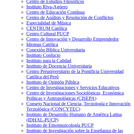
Centro de Estudios Filosóficos
Instituto Riva-Agüero
Centro de Educación Contínua
Centro de Análisis y Resolución de Conflictos
Especialidad de Música
CENTRUM Católica
Centro Cultural PUCP
Centro de Innovación y Desarrollo Emprendedor
Idiomas Católica
Conexión Bíblica Universitaria
Instituto Confucio
Instituto para la Calidad
Instituto de Docencia Universitaria
Centro Preuniversitario de la Pontificia Universidad
Católica del Perú
Instituto de Opinión Pública
Centro de Investigaciones y Servicios Educativos
Centro de Investigaciones Sociológicas, Económica
Políticas y Antropológicas (CISEPA)
Consejo Nacional de Ciencia, Tecnología e Innovación
Tecnológica (CONCYTEC)
Instituto de Desarrollo Humano de América Latina
(IDHAL-PUCP)
Instituto de Etnomusicología PUCP
Instituto de Investigación sobre la Enseñanza de las