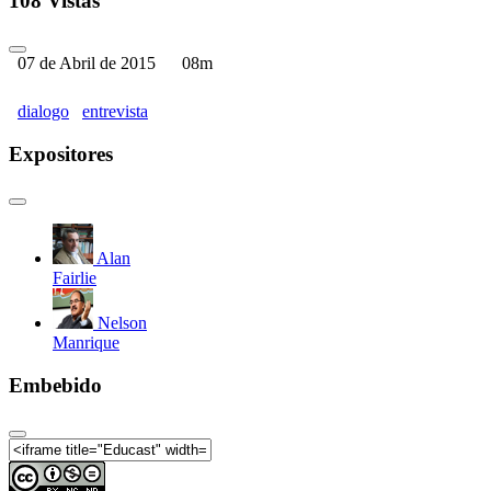
108 Vistas
07 de Abril de 2015
08m
dialogo
entrevista
Expositores
Alan
Fairlie
Nelson
Manrique
Embebido