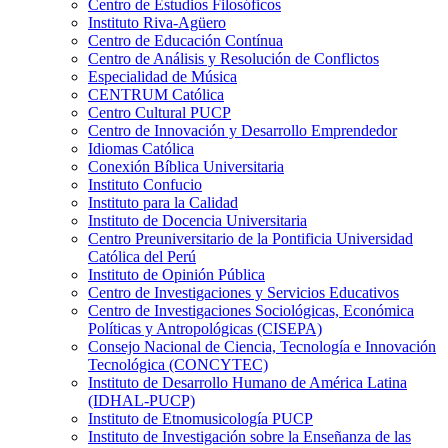
Centro de Estudios Filosóficos
Instituto Riva-Agüero
Centro de Educación Contínua
Centro de Análisis y Resolución de Conflictos
Especialidad de Música
CENTRUM Católica
Centro Cultural PUCP
Centro de Innovación y Desarrollo Emprendedor
Idiomas Católica
Conexión Bíblica Universitaria
Instituto Confucio
Instituto para la Calidad
Instituto de Docencia Universitaria
Centro Preuniversitario de la Pontificia Universidad
Católica del Perú
Instituto de Opinión Pública
Centro de Investigaciones y Servicios Educativos
Centro de Investigaciones Sociológicas, Económica
Políticas y Antropológicas (CISEPA)
Consejo Nacional de Ciencia, Tecnología e Innovación
Tecnológica (CONCYTEC)
Instituto de Desarrollo Humano de América Latina
(IDHAL-PUCP)
Instituto de Etnomusicología PUCP
Instituto de Investigación sobre la Enseñanza de las