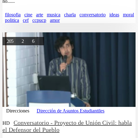
no......
filosofia
cine
arte
musica
charla
conversatorio
ideas
moral
politica
cef
ccpucp
amor
205
2
6
Direcciones
Dirección de Asuntos Estudiantiles
Conversatorio - Proyecto de Unión Civil: habla
HD
el Defensor del Pueblo