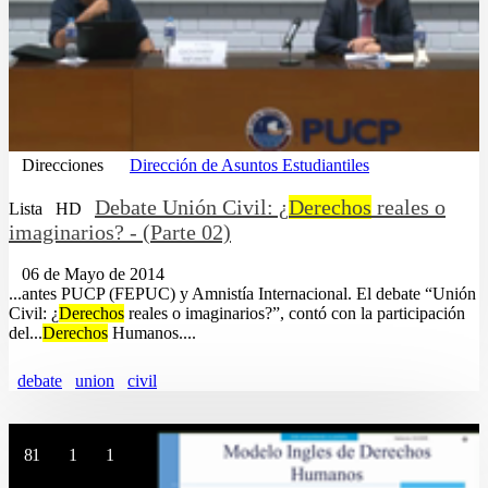
Direcciones
Dirección de Asuntos Estudiantiles
Debate Unión Civil: ¿
Derechos
reales o
Lista
HD
imaginarios? - (Parte 02)
06 de Mayo de 2014
...antes PUCP (FEPUC) y Amnistía Internacional. El debate “Unión
Civil: ¿
Derechos
reales o imaginarios?”, contó con la participación
del...
Derechos
Humanos....
debate
union
civil
81
1
1