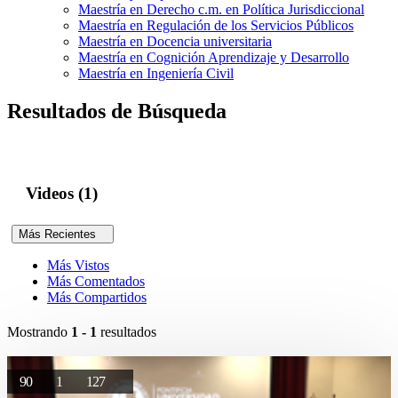
Maestría en Derecho c.m. en Política Jurisdiccional
Maestría en Regulación de los Servicios Públicos
Maestría en Docencia universitaria
Maestría en Cognición Aprendizaje y Desarrollo
Maestría en Ingeniería Civil
Resultados de Búsqueda
Videos (1)
Más Recientes
Más Vistos
Más Comentados
Más Compartidos
Mostrando
1 - 1
resultados
90
1
127