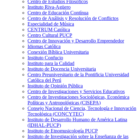
Centro de Estudios Filosóficos
Instituto Riva-Agüero
Centro de Educación Contínua
Centro de Análisis y Resolución de Conflictos
Especialidad de Música
CENTRUM Católica
Centro Cultural PUCP
Centro de Innovación y Desarrollo Emprendedor
Idiomas Católica
Conexión Bíblica Universitaria
Instituto Confucio
Instituto para la Calidad
Instituto de Docencia Universitaria
Centro Preuniversitario de la Pontificia Universidad
Católica del Perú
Instituto de Opinión Pública
Centro de Investigaciones y Servicios Educativos
Centro de Investigaciones Sociológicas, Económica
Políticas y Antropológicas (CISEPA)
Consejo Nacional de Ciencia, Tecnología e Innovación
Tecnológica (CONCYTEC)
Instituto de Desarrollo Humano de América Latina
(IDHAL-PUCP)
Instituto de Etnomusicología PUCP
Instituto de Investigación sobre la Enseñanza de las