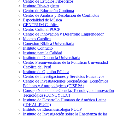
Centro de Estudios Filosóficos
Instituto Riva-Agüero
Centro de Educación Contínua
Centro de Análisis y Resolución de Conflictos
Especialidad de Música
CENTRUM Católica
Centro Cultural PUCP
Centro de Innovación y Desarrollo Emprendedor
Idiomas Católica
Conexión Bíblica Universitaria
Instituto Confucio
Instituto para la Calidad
Instituto de Docencia Universitaria
Centro Preuniversitario de la Pontificia Universidad
Católica del Perú
Instituto de Opinión Pública
Centro de Investigaciones y Servicios Educativos
Centro de Investigaciones Sociológicas, Económica
Políticas y Antropológicas (CISEPA)
Consejo Nacional de Ciencia, Tecnología e Innovación
Tecnológica (CONCYTEC)
Instituto de Desarrollo Humano de América Latina
(IDHAL-PUCP)
Instituto de Etnomusicología PUCP
Instituto de Investigación sobre la Enseñanza de las