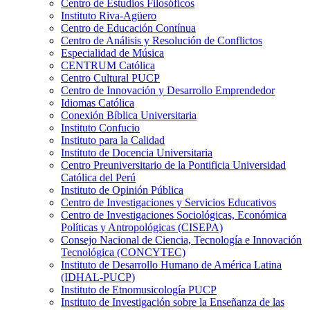
Centro de Estudios Filosóficos
Instituto Riva-Agüero
Centro de Educación Contínua
Centro de Análisis y Resolución de Conflictos
Especialidad de Música
CENTRUM Católica
Centro Cultural PUCP
Centro de Innovación y Desarrollo Emprendedor
Idiomas Católica
Conexión Bíblica Universitaria
Instituto Confucio
Instituto para la Calidad
Instituto de Docencia Universitaria
Centro Preuniversitario de la Pontificia Universidad
Católica del Perú
Instituto de Opinión Pública
Centro de Investigaciones y Servicios Educativos
Centro de Investigaciones Sociológicas, Económica
Políticas y Antropológicas (CISEPA)
Consejo Nacional de Ciencia, Tecnología e Innovación
Tecnológica (CONCYTEC)
Instituto de Desarrollo Humano de América Latina
(IDHAL-PUCP)
Instituto de Etnomusicología PUCP
Instituto de Investigación sobre la Enseñanza de las