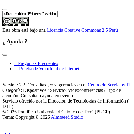
competencias en la calidad de la formación d
Encuentro de Educación Superior Universitaria |
Conferencia: Sistemas de calidad en la educación
superior universitaria | Panel: ¿Cómo los sistemas
internos de calidad contribuyen a la mejora continua
Esta obra está bajo una
Licencia Creative Commons 2.5 Perú
de la formación?
Encuentro de Educación Superior Universitaria |
¿ Ayuda ?
Conferencia magistral: Cultura evaluativa en
Educación Superior y uso de resultados de la
evaluación para la mejora académica
Encuentro de Educación Superior Universitaria |
Preguntas Frecuentes
Panel: ¿Cómo impacta la evaluación de las
Prueba de Velocidad de Internet
competencias genéricas en la calidad de la formación
de la carrera?
Versión: 2.2. Consultas y/o sugerencias en el
Centro de Servicios TI
Encuentro de Educación Superior Universitaria |
Categoría: Dispositivos / Servicio: Videoconferencias / Tipo de
Conferencia Carrera profesoral y desarrollo del
atención: Consulta o ayuda en evento
profesor
Servicio ofrecido por la Dirección de Tecnologías de Información (
Encuentro de Educación Superior Universitaria |
DTI )
Conferencia innovación y formación continua
© 2026 Pontificia Universidad Católica del Perú (PUCP)
Encuentro de Educación Superior Universitaria |
Tema: Copyright © 2026
Almsaeed Studio
Presentación de “Cuadernos de Innovación en la
Docencia Universitaria”
Top