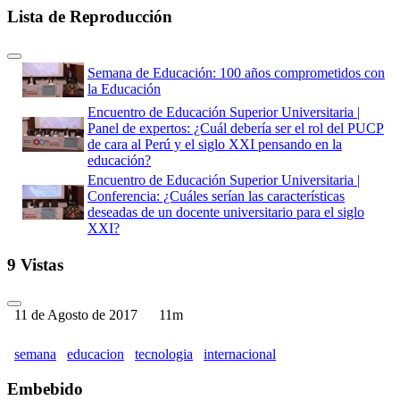
Lista de Reproducción
Semana de Educación: 100 años comprometidos con
la Educación
Encuentro de Educación Superior Universitaria |
Panel de expertos: ¿Cuál debería ser el rol del PUCP
de cara al Perú y el siglo XXI pensando en la
educación?
Encuentro de Educación Superior Universitaria |
Conferencia: ¿Cuáles serían las características
deseadas de un docente universitario para el siglo
XXI?
Encuentro de Educación Superior Universitaria |
9 Vistas
Panel: Retos para el desarrollo de las características
docentes universitarias para el siglo XXI
Encuentro de Educación Superior Universitaria |
11 de Agosto de 2017
11m
Panel: Reconocimiento a buenas prácticas docentes
en la universidad
Encuentro de Educación Superior Universitaria |
semana
educacion
tecnologia
internacional
Conferencia magistral: Gestión curricular y calidad
educativa en la educación superior | Panel: ¿Cómo
Embebido
impacta la gestión del perfil y el plan de estudios por