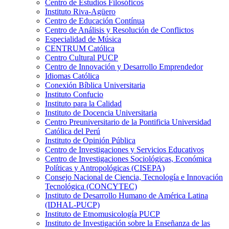
Centro de Estudios Filosóficos
Instituto Riva-Agüero
Centro de Educación Contínua
Centro de Análisis y Resolución de Conflictos
Especialidad de Música
CENTRUM Católica
Centro Cultural PUCP
Centro de Innovación y Desarrollo Emprendedor
Idiomas Católica
Conexión Bíblica Universitaria
Instituto Confucio
Instituto para la Calidad
Instituto de Docencia Universitaria
Centro Preuniversitario de la Pontificia Universidad
Católica del Perú
Instituto de Opinión Pública
Centro de Investigaciones y Servicios Educativos
Centro de Investigaciones Sociológicas, Económica
Políticas y Antropológicas (CISEPA)
Consejo Nacional de Ciencia, Tecnología e Innovación
Tecnológica (CONCYTEC)
Instituto de Desarrollo Humano de América Latina
(IDHAL-PUCP)
Instituto de Etnomusicología PUCP
Instituto de Investigación sobre la Enseñanza de las