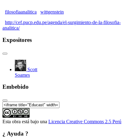
de 4)
El surgimiento de la Filosofía Analítica | El uso del
filosofiaanalitica
wittgenstein
análisis lógico como un método filosófico general (2
de 4)
http://cef.pucp.edu.pe/agenda/el-surgimiento-de-la-filosofia-
analitica/
El surgimiento de la Filosofía Analítica | El uso del
análisis lógico como un método filosófico general (3
Expositores
de 4)
El surgimiento de la Filosofía Analítica | El uso del
análisis lógico como un método filosófico general (4
de 4)
El surgimiento de la Filosofía Analítica | El giro
Scott
lingüístico de Wittgenstein (1 de 4)
Soames
El surgimiento de la Filosofía Analítica | El giro
lingüístico de Wittgenstein (2 de 4)
Embebido
El surgimiento de la Filosofía Analítica | El giro
lingüístico de Wittgenstein (3 de 4)
El surgimiento de la Filosofía Analítica | El giro
lingüístico de Wittgenstein (4 de 4)
Esta obra está bajo una
Licencia Creative Commons 2.5 Perú
¿ Ayuda ?