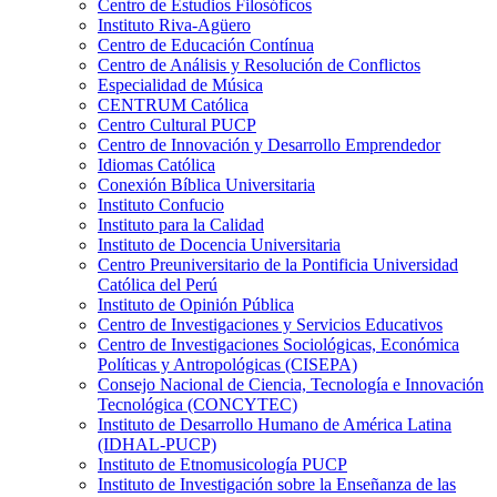
Centro de Estudios Filosóficos
Instituto Riva-Agüero
Centro de Educación Contínua
Centro de Análisis y Resolución de Conflictos
Especialidad de Música
CENTRUM Católica
Centro Cultural PUCP
Centro de Innovación y Desarrollo Emprendedor
Idiomas Católica
Conexión Bíblica Universitaria
Instituto Confucio
Instituto para la Calidad
Instituto de Docencia Universitaria
Centro Preuniversitario de la Pontificia Universidad
Católica del Perú
Instituto de Opinión Pública
Centro de Investigaciones y Servicios Educativos
Centro de Investigaciones Sociológicas, Económica
Políticas y Antropológicas (CISEPA)
Consejo Nacional de Ciencia, Tecnología e Innovación
Tecnológica (CONCYTEC)
Instituto de Desarrollo Humano de América Latina
(IDHAL-PUCP)
Instituto de Etnomusicología PUCP
Instituto de Investigación sobre la Enseñanza de las