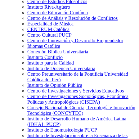
Centro de Estudios Filosóficos
Instituto Riva-Agüero
Centro de Educación Contínua
Centro de Análisis y Resolución de Conflictos
Especialidad de Música
CENTRUM Católica
Centro Cultural PUCP
Centro de Innovación y Desarrollo Emprendedor
Idiomas Católica
Conexión Bíblica Universitaria
Instituto Confucio
Instituto para la Calidad
Instituto de Docencia Universitaria
Centro Preuniversitario de la Pontificia Universidad
Católica del Perú
Instituto de Opinión Pública
Centro de Investigaciones y Servicios Educativos
Centro de Investigaciones Sociológicas, Económica
Políticas y Antropológicas (CISEPA)
Consejo Nacional de Ciencia, Tecnología e Innovación
Tecnológica (CONCYTEC)
Instituto de Desarrollo Humano de América Latina
(IDHAL-PUCP)
Instituto de Etnomusicología PUCP
Instituto de Investigación sobre la Enseñanza de las