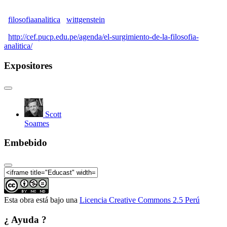
de 4)
El surgimiento de la Filosofía Analítica | El uso del
filosofiaanalitica
wittgenstein
análisis lógico como un método filosófico general (2
de 4)
http://cef.pucp.edu.pe/agenda/el-surgimiento-de-la-filosofia-
analitica/
El surgimiento de la Filosofía Analítica | El uso del
análisis lógico como un método filosófico general (3
Expositores
de 4)
El surgimiento de la Filosofía Analítica | El uso del
análisis lógico como un método filosófico general (4
de 4)
El surgimiento de la Filosofía Analítica | El giro
Scott
lingüístico de Wittgenstein (1 de 4)
Soames
El surgimiento de la Filosofía Analítica | El giro
lingüístico de Wittgenstein (2 de 4)
Embebido
El surgimiento de la Filosofía Analítica | El giro
lingüístico de Wittgenstein (3 de 4)
El surgimiento de la Filosofía Analítica | El giro
lingüístico de Wittgenstein (4 de 4)
Esta obra está bajo una
Licencia Creative Commons 2.5 Perú
¿ Ayuda ?