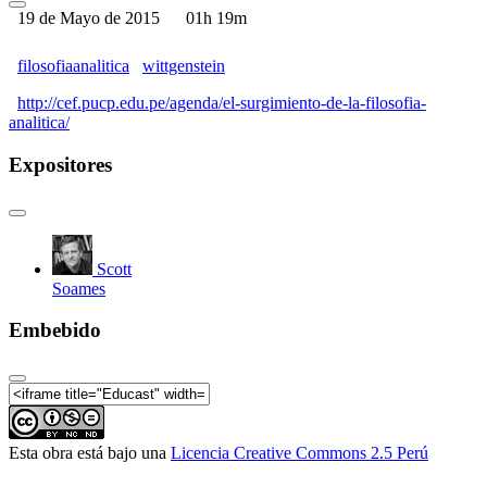
19 de Mayo de 2015
01h 19m
análisis lógico como un método filosófico general (1
de 4)
El surgimiento de la Filosofía Analítica | El uso del
filosofiaanalitica
wittgenstein
análisis lógico como un método filosófico general (2
de 4)
http://cef.pucp.edu.pe/agenda/el-surgimiento-de-la-filosofia-
analitica/
El surgimiento de la Filosofía Analítica | El uso del
análisis lógico como un método filosófico general (3
Expositores
de 4)
El surgimiento de la Filosofía Analítica | El uso del
análisis lógico como un método filosófico general (4
de 4)
El surgimiento de la Filosofía Analítica | El giro
Scott
lingüístico de Wittgenstein (1 de 4)
Soames
El surgimiento de la Filosofía Analítica | El giro
lingüístico de Wittgenstein (2 de 4)
Embebido
El surgimiento de la Filosofía Analítica | El giro
lingüístico de Wittgenstein (3 de 4)
El surgimiento de la Filosofía Analítica | El giro
lingüístico de Wittgenstein (4 de 4)
Esta obra está bajo una
Licencia Creative Commons 2.5 Perú