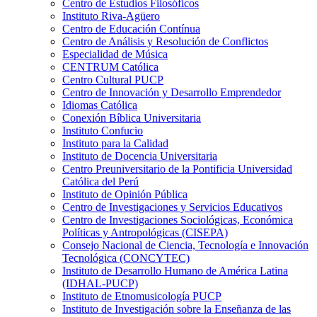
Centro de Estudios Filosóficos
Instituto Riva-Agüero
Centro de Educación Contínua
Centro de Análisis y Resolución de Conflictos
Especialidad de Música
CENTRUM Católica
Centro Cultural PUCP
Centro de Innovación y Desarrollo Emprendedor
Idiomas Católica
Conexión Bíblica Universitaria
Instituto Confucio
Instituto para la Calidad
Instituto de Docencia Universitaria
Centro Preuniversitario de la Pontificia Universidad
Católica del Perú
Instituto de Opinión Pública
Centro de Investigaciones y Servicios Educativos
Centro de Investigaciones Sociológicas, Económica
Políticas y Antropológicas (CISEPA)
Consejo Nacional de Ciencia, Tecnología e Innovación
Tecnológica (CONCYTEC)
Instituto de Desarrollo Humano de América Latina
(IDHAL-PUCP)
Instituto de Etnomusicología PUCP
Instituto de Investigación sobre la Enseñanza de las