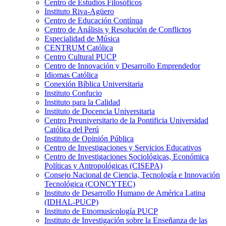
Centro de Estudios Filosóficos
Instituto Riva-Agüero
Centro de Educación Contínua
Centro de Análisis y Resolución de Conflictos
Especialidad de Música
CENTRUM Católica
Centro Cultural PUCP
Centro de Innovación y Desarrollo Emprendedor
Idiomas Católica
Conexión Bíblica Universitaria
Instituto Confucio
Instituto para la Calidad
Instituto de Docencia Universitaria
Centro Preuniversitario de la Pontificia Universidad
Católica del Perú
Instituto de Opinión Pública
Centro de Investigaciones y Servicios Educativos
Centro de Investigaciones Sociológicas, Económica
Políticas y Antropológicas (CISEPA)
Consejo Nacional de Ciencia, Tecnología e Innovación
Tecnológica (CONCYTEC)
Instituto de Desarrollo Humano de América Latina
(IDHAL-PUCP)
Instituto de Etnomusicología PUCP
Instituto de Investigación sobre la Enseñanza de las