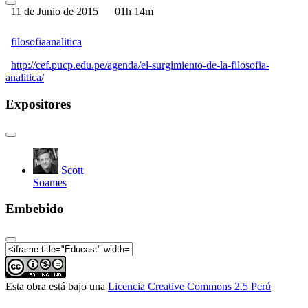
11 de Junio de 2015
01h 14m
análisis lógico como un método filosófico general (1
de 4)
El surgimiento de la Filosofía Analítica | El uso del
filosofiaanalitica
análisis lógico como un método filosófico general (2
de 4)
http://cef.pucp.edu.pe/agenda/el-surgimiento-de-la-filosofia-
analitica/
El surgimiento de la Filosofía Analítica | El uso del
análisis lógico como un método filosófico general (3
Expositores
de 4)
El surgimiento de la Filosofía Analítica | El uso del
análisis lógico como un método filosófico general (4
de 4)
El surgimiento de la Filosofía Analítica | El giro
Scott
lingüístico de Wittgenstein (1 de 4)
Soames
El surgimiento de la Filosofía Analítica | El giro
lingüístico de Wittgenstein (2 de 4)
Embebido
El surgimiento de la Filosofía Analítica | El giro
lingüístico de Wittgenstein (3 de 4)
El surgimiento de la Filosofía Analítica | El giro
lingüístico de Wittgenstein (4 de 4)
Esta obra está bajo una
Licencia Creative Commons 2.5 Perú