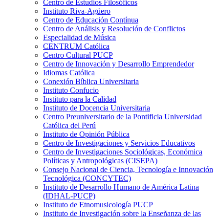
Centro de Estudios Filosóficos
Instituto Riva-Agüero
Centro de Educación Contínua
Centro de Análisis y Resolución de Conflictos
Especialidad de Música
CENTRUM Católica
Centro Cultural PUCP
Centro de Innovación y Desarrollo Emprendedor
Idiomas Católica
Conexión Bíblica Universitaria
Instituto Confucio
Instituto para la Calidad
Instituto de Docencia Universitaria
Centro Preuniversitario de la Pontificia Universidad
Católica del Perú
Instituto de Opinión Pública
Centro de Investigaciones y Servicios Educativos
Centro de Investigaciones Sociológicas, Económica
Políticas y Antropológicas (CISEPA)
Consejo Nacional de Ciencia, Tecnología e Innovación
Tecnológica (CONCYTEC)
Instituto de Desarrollo Humano de América Latina
(IDHAL-PUCP)
Instituto de Etnomusicología PUCP
Instituto de Investigación sobre la Enseñanza de las