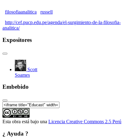
de 4)
El surgimiento de la Filosofía Analítica | El uso del
filosofiaanalitica
russell
análisis lógico como un método filosófico general (2
de 4)
http://cef.pucp.edu.pe/agenda/el-surgimiento-de-la-filosofia-
analitica/
El surgimiento de la Filosofía Analítica | El uso del
análisis lógico como un método filosófico general (3
Expositores
de 4)
El surgimiento de la Filosofía Analítica | El uso del
análisis lógico como un método filosófico general (4
de 4)
El surgimiento de la Filosofía Analítica | El giro
Scott
lingüístico de Wittgenstein (1 de 4)
Soames
El surgimiento de la Filosofía Analítica | El giro
lingüístico de Wittgenstein (2 de 4)
Embebido
El surgimiento de la Filosofía Analítica | El giro
lingüístico de Wittgenstein (3 de 4)
El surgimiento de la Filosofía Analítica | El giro
lingüístico de Wittgenstein (4 de 4)
Esta obra está bajo una
Licencia Creative Commons 2.5 Perú
¿ Ayuda ?