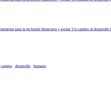
trategia para la inclusión financiera y social: Un camino al desarrollo
trategia para la inclusión financiera y social: Un camino al desarrollo
camino
desarrollo
humano
trategia para la inclusión financiera y social: Un camino al desarrollo