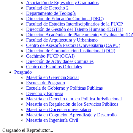
Asociación de Egresados y Graduados
Facultad de Derecho 2
Departamento de Teología
Dirección de Educación Continua (DEC)
Facultad de Estudios Interdisciplinarios de la PUCP
Dirección de Gestión del Talento Humano (DGTH)
Dirección Académica de Planeamiento y Evaluación (D
Facultad de Arquitectura y Urbanismo
Centro de Asesoría Pastoral Universitaria (CAPU)
Dirección de Comunicación Institucional (DCI)
Cachimbo PUCP (OCAI)
Dirección de Actividades Culturales
Centro de Estudios Orientales
Posgrado
Maestría en Gerencia Social
Escuela de Posgrado
Escuela de Gobierno y Políticas Públicas
Derecho y Empresa
Maestría en Derecho c.m. en Política Jurisdiccional
Maestría en Regulación de los Servicios Públicos
Maestría en Docencia universitaria
Maestría en Cognición Aprendizaje y Desarrollo
Maestría en Ingeniería Civil
Cargando el Reproductor...