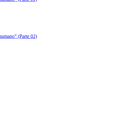
 humano” (Parte 02)
 humano” (Parte 03)
 humano” (Parte 04)