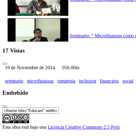
Seminario: “ Microfinanzas como es
17 Vistas
19 de Noviembre de 2014
01h 00m
Seminario: “ Microfinanzas como es
seminario
microfinanzas
estrategia
inclusion
financiera
social
Embebido
Seminario: “ Microfinanzas como es
Esta obra está bajo una
Licencia Creative Commons 2.5 Perú