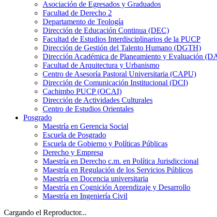
Asociación de Egresados y Graduados
Facultad de Derecho 2
Departamento de Teología
Dirección de Educación Continua (DEC)
Facultad de Estudios Interdisciplinarios de la PUCP
Dirección de Gestión del Talento Humano (DGTH)
Dirección Académica de Planeamiento y Evaluación (D
Facultad de Arquitectura y Urbanismo
Centro de Asesoría Pastoral Universitaria (CAPU)
Dirección de Comunicación Institucional (DCI)
Cachimbo PUCP (OCAI)
Dirección de Actividades Culturales
Centro de Estudios Orientales
Posgrado
Maestría en Gerencia Social
Escuela de Posgrado
Escuela de Gobierno y Políticas Públicas
Derecho y Empresa
Maestría en Derecho c.m. en Política Jurisdiccional
Maestría en Regulación de los Servicios Públicos
Maestría en Docencia universitaria
Maestría en Cognición Aprendizaje y Desarrollo
Maestría en Ingeniería Civil
Cargando el Reproductor...