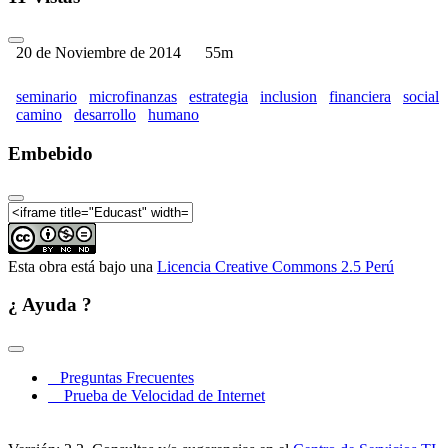
Seminario: “ Microfinanzas como estrategia para la
inclusión financiera y social: Un camino al desarrollo
humano” (Parte 05)
20 de Noviembre de 2014
55m
Seminario: “ Microfinanzas como estrategia para la
inclusión financiera y social: Un camino al desarrollo
seminario
microfinanzas
estrategia
inclusion
financiera
social
humano” (Parte 06)
camino
desarrollo
humano
Seminario: “ Microfinanzas como estrategia para la
inclusión financiera y social: Un camino al desarrollo
Embebido
humano” (Parte 07)
Seminario: “ Microfinanzas como estrategia para la
inclusión financiera y social: Un camino al desarrollo
humano” (Parte 08)
Esta obra está bajo una
Licencia Creative Commons 2.5 Perú
¿ Ayuda ?
Preguntas Frecuentes
Prueba de Velocidad de Internet