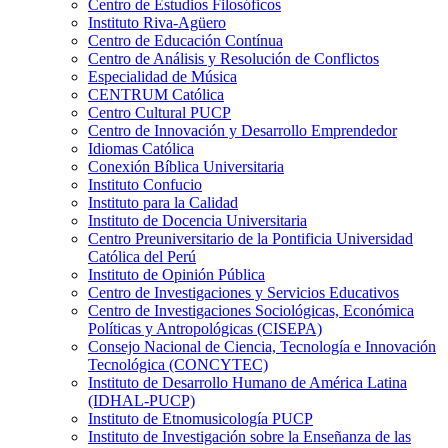
Centro de Estudios Filosóficos
Instituto Riva-Agüero
Centro de Educación Contínua
Centro de Análisis y Resolución de Conflictos
Especialidad de Música
CENTRUM Católica
Centro Cultural PUCP
Centro de Innovación y Desarrollo Emprendedor
Idiomas Católica
Conexión Bíblica Universitaria
Instituto Confucio
Instituto para la Calidad
Instituto de Docencia Universitaria
Centro Preuniversitario de la Pontificia Universidad
Católica del Perú
Instituto de Opinión Pública
Centro de Investigaciones y Servicios Educativos
Centro de Investigaciones Sociológicas, Económica
Políticas y Antropológicas (CISEPA)
Consejo Nacional de Ciencia, Tecnología e Innovación
Tecnológica (CONCYTEC)
Instituto de Desarrollo Humano de América Latina
(IDHAL-PUCP)
Instituto de Etnomusicología PUCP
Instituto de Investigación sobre la Enseñanza de las