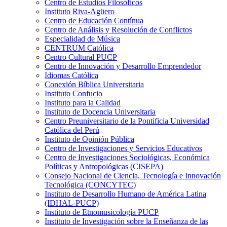
Centro de Estudios Filosóficos
Instituto Riva-Agüero
Centro de Educación Contínua
Centro de Análisis y Resolución de Conflictos
Especialidad de Música
CENTRUM Católica
Centro Cultural PUCP
Centro de Innovación y Desarrollo Emprendedor
Idiomas Católica
Conexión Bíblica Universitaria
Instituto Confucio
Instituto para la Calidad
Instituto de Docencia Universitaria
Centro Preuniversitario de la Pontificia Universidad
Católica del Perú
Instituto de Opinión Pública
Centro de Investigaciones y Servicios Educativos
Centro de Investigaciones Sociológicas, Económica
Políticas y Antropológicas (CISEPA)
Consejo Nacional de Ciencia, Tecnología e Innovación
Tecnológica (CONCYTEC)
Instituto de Desarrollo Humano de América Latina
(IDHAL-PUCP)
Instituto de Etnomusicología PUCP
Instituto de Investigación sobre la Enseñanza de las