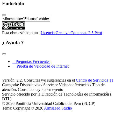
Seminario Internacional "Ciudades Sostenibles y
Embebido
Cambio Climático". Lima, 17-19 de septiembre 2014:
Ciudades Sostenibles y Cambio Climático:
Fundación Pensar - México
Seminario Internacional "Ciudades Sostenibles y
Cambio Climático". Lima, 17-19 de septiembre 2014:
Mapa del Camino de Gobiernos Locales por el Clima
Esta obra está bajo una
Licencia Creative Commons 2.5 Perú
Seminario Internacional "Ciudades Sostenibles y
Cambio Climático". Lima, 17-19 de septiembre 2014:
¿ Ayuda ?
Durban Local Convention: adapting to a changing
climate
Seminario Internacional "Ciudades Sostenibles y
Cambio Climático". Lima, 17-19 de septiembre 2014:
Preguntas Frecuentes
Ordenamiento territorial y su vinculación con la
Prueba de Velocidad de Internet
planificación de ciudades sostenibles
Seminario Internacional "Ciudades Sostenibles y
Cambio Climático". Lima, 17-19 de septiembre 2014:
Versión: 2.2. Consultas y/o sugerencias en el
Centro de Servicios TI
Gestión local de Cambio Climático en Quito
Categoría: Dispositivos / Servicio: Videoconferencias / Tipo de
Seminario Internacional "Ciudades Sostenibles y
atención: Consulta o ayuda en evento
Cambio Climático". Lima, 17-19 de septiembre 2014:
Servicio ofrecido por la Dirección de Tecnologías de Información (
Indicadores de gestión de cambio climático
DTI )
© 2026 Pontificia Universidad Católica del Perú (PUCP)
Seminario Internacional "Ciudades Sostenibles y
Tema: Copyright © 2026
Almsaeed Studio
Cambio Climático". Lima, 17-19 de septiembre 2014:
Plan del Clima de la ciudad de Lyon, Francia