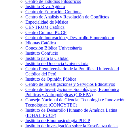
Centro de Estudios Filosóficos
Instituto Riva-Agüero
Centro de Educación Contínua
Centro de Análisis y Resolución de Conflictos
Especialidad de Música
CENTRUM Católica
Centro Cultural PUCP
Centro de Innovación y Desarrollo Emprendedor
Idiomas Católica
Conexión Bíblica Universitaria
Instituto Confucio
Instituto para la Calidad
Instituto de Docencia Universitaria
Centro Preuniversitario de la Pontificia Universidad
Católica del Perú
Instituto de Opinión Pública
Centro de Investigaciones y Servicios Educativos
Centro de Investigaciones Sociológicas, Económica
Políticas y Antropológicas (CISEPA)
Consejo Nacional de Ciencia, Tecnología e Innovación
Tecnológica (CONCYTEC)
Instituto de Desarrollo Humano de América Latina
(IDHAL-PUCP)
Instituto de Etnomusicología PUCP
Instituto de Investigación sobre la Enseñanza de las