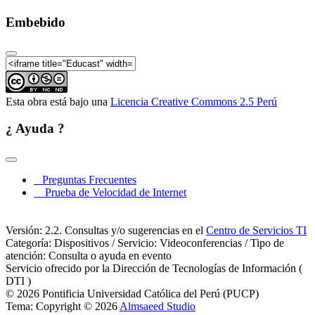
Seminario Internacional "Ciudades Sostenibles y
Embebido
Cambio Climático". Lima, 17-19 de septiembre 2014:
Ciudades Sostenibles y Cambio Climático:
Fundación Pensar - México
Seminario Internacional "Ciudades Sostenibles y
Cambio Climático". Lima, 17-19 de septiembre 2014:
Mapa del Camino de Gobiernos Locales por el Clima
Esta obra está bajo una
Licencia Creative Commons 2.5 Perú
Seminario Internacional "Ciudades Sostenibles y
Cambio Climático". Lima, 17-19 de septiembre 2014:
¿ Ayuda ?
Durban Local Convention: adapting to a changing
climate
Seminario Internacional "Ciudades Sostenibles y
Cambio Climático". Lima, 17-19 de septiembre 2014:
Preguntas Frecuentes
Ordenamiento territorial y su vinculación con la
Prueba de Velocidad de Internet
planificación de ciudades sostenibles
Seminario Internacional "Ciudades Sostenibles y
Cambio Climático". Lima, 17-19 de septiembre 2014:
Versión: 2.2. Consultas y/o sugerencias en el
Centro de Servicios TI
Gestión local de Cambio Climático en Quito
Categoría: Dispositivos / Servicio: Videoconferencias / Tipo de
Seminario Internacional "Ciudades Sostenibles y
atención: Consulta o ayuda en evento
Cambio Climático". Lima, 17-19 de septiembre 2014:
Servicio ofrecido por la Dirección de Tecnologías de Información (
Indicadores de gestión de cambio climático
DTI )
© 2026 Pontificia Universidad Católica del Perú (PUCP)
Seminario Internacional "Ciudades Sostenibles y
Tema: Copyright © 2026
Almsaeed Studio
Cambio Climático". Lima, 17-19 de septiembre 2014: