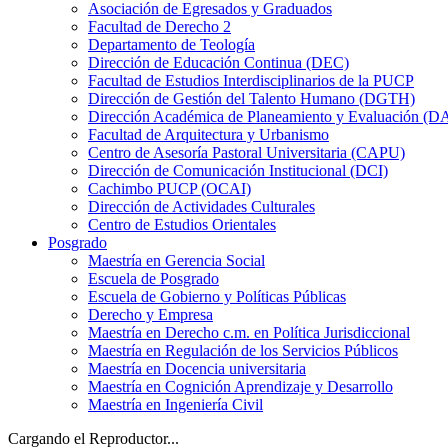
Asociación de Egresados y Graduados
Facultad de Derecho 2
Departamento de Teología
Dirección de Educación Continua (DEC)
Facultad de Estudios Interdisciplinarios de la PUCP
Dirección de Gestión del Talento Humano (DGTH)
Dirección Académica de Planeamiento y Evaluación (D
Facultad de Arquitectura y Urbanismo
Centro de Asesoría Pastoral Universitaria (CAPU)
Dirección de Comunicación Institucional (DCI)
Cachimbo PUCP (OCAI)
Dirección de Actividades Culturales
Centro de Estudios Orientales
Posgrado
Maestría en Gerencia Social
Escuela de Posgrado
Escuela de Gobierno y Políticas Públicas
Derecho y Empresa
Maestría en Derecho c.m. en Política Jurisdiccional
Maestría en Regulación de los Servicios Públicos
Maestría en Docencia universitaria
Maestría en Cognición Aprendizaje y Desarrollo
Maestría en Ingeniería Civil
Cargando el Reproductor...