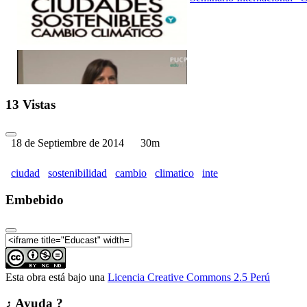
Seminario Internacional "C
13 Vistas
Provincia de Lima al cambi
18 de Septiembre de 2014
30m
ciudad
sostenibilidad
cambio
climatico
inte
Embebido
Seminario Internacional "C
Esta obra está bajo una
Licencia Creative Commons 2.5 Perú
Seminario Internacional "
¿ Ayuda ?
MIVIVIENDA