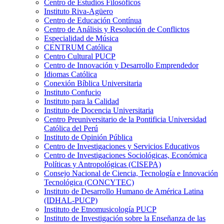
Centro de Estudios Filosóficos
Instituto Riva-Agüero
Centro de Educación Contínua
Centro de Análisis y Resolución de Conflictos
Especialidad de Música
CENTRUM Católica
Centro Cultural PUCP
Centro de Innovación y Desarrollo Emprendedor
Idiomas Católica
Conexión Bíblica Universitaria
Instituto Confucio
Instituto para la Calidad
Instituto de Docencia Universitaria
Centro Preuniversitario de la Pontificia Universidad
Católica del Perú
Instituto de Opinión Pública
Centro de Investigaciones y Servicios Educativos
Centro de Investigaciones Sociológicas, Económica
Políticas y Antropológicas (CISEPA)
Consejo Nacional de Ciencia, Tecnología e Innovación
Tecnológica (CONCYTEC)
Instituto de Desarrollo Humano de América Latina
(IDHAL-PUCP)
Instituto de Etnomusicología PUCP
Instituto de Investigación sobre la Enseñanza de las