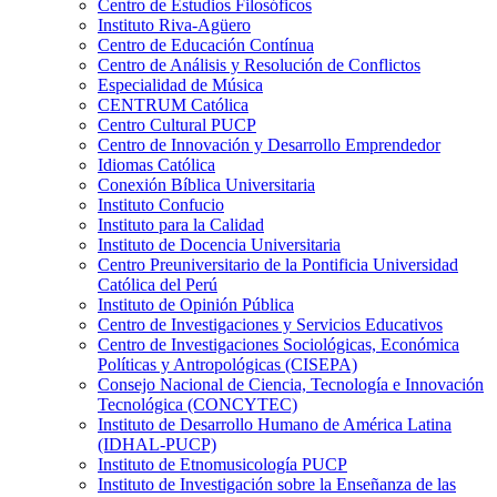
Centro de Estudios Filosóficos
Instituto Riva-Agüero
Centro de Educación Contínua
Centro de Análisis y Resolución de Conflictos
Especialidad de Música
CENTRUM Católica
Centro Cultural PUCP
Centro de Innovación y Desarrollo Emprendedor
Idiomas Católica
Conexión Bíblica Universitaria
Instituto Confucio
Instituto para la Calidad
Instituto de Docencia Universitaria
Centro Preuniversitario de la Pontificia Universidad
Católica del Perú
Instituto de Opinión Pública
Centro de Investigaciones y Servicios Educativos
Centro de Investigaciones Sociológicas, Económica
Políticas y Antropológicas (CISEPA)
Consejo Nacional de Ciencia, Tecnología e Innovación
Tecnológica (CONCYTEC)
Instituto de Desarrollo Humano de América Latina
(IDHAL-PUCP)
Instituto de Etnomusicología PUCP
Instituto de Investigación sobre la Enseñanza de las