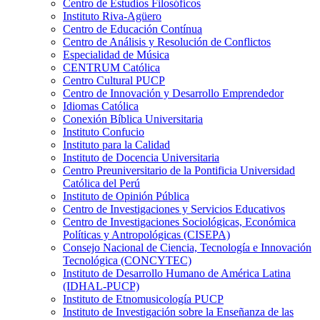
Centro de Estudios Filosóficos
Instituto Riva-Agüero
Centro de Educación Contínua
Centro de Análisis y Resolución de Conflictos
Especialidad de Música
CENTRUM Católica
Centro Cultural PUCP
Centro de Innovación y Desarrollo Emprendedor
Idiomas Católica
Conexión Bíblica Universitaria
Instituto Confucio
Instituto para la Calidad
Instituto de Docencia Universitaria
Centro Preuniversitario de la Pontificia Universidad
Católica del Perú
Instituto de Opinión Pública
Centro de Investigaciones y Servicios Educativos
Centro de Investigaciones Sociológicas, Económica
Políticas y Antropológicas (CISEPA)
Consejo Nacional de Ciencia, Tecnología e Innovación
Tecnológica (CONCYTEC)
Instituto de Desarrollo Humano de América Latina
(IDHAL-PUCP)
Instituto de Etnomusicología PUCP
Instituto de Investigación sobre la Enseñanza de las