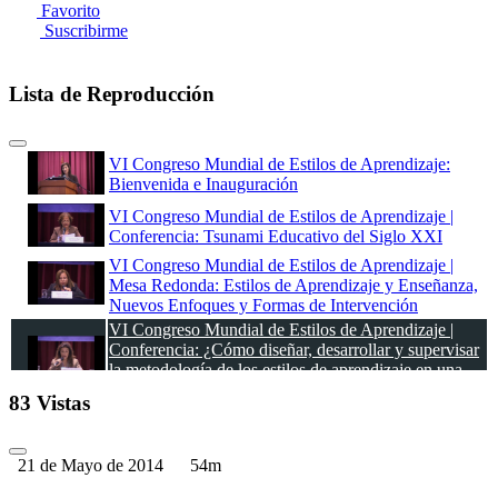
Favorito
Suscribirme
Lista de Reproducción
VI Congreso Mundial de Estilos de Aprendizaje:
Bienvenida e Inauguración
VI Congreso Mundial de Estilos de Aprendizaje |
Conferencia: Tsunami Educativo del Siglo XXI
VI Congreso Mundial de Estilos de Aprendizaje |
Mesa Redonda: Estilos de Aprendizaje y Enseñanza,
Nuevos Enfoques y Formas de Intervención
VI Congreso Mundial de Estilos de Aprendizaje |
Conferencia: ¿Cómo diseñar, desarrollar y supervisar
la metodología de los estilos de aprendizaje en una
Institución Educativa?
83 Vistas
VI Congreso Mundial de Estilos de Aprendizaje |
Conferencia: Cómo romper con el pasado, Nuevas
formas de enseñar
21 de Mayo de 2014
54m
VI Congreso Mundial de Estilos de Aprendizaje |