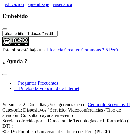
Mesa Redonda: innovaciones didácticas
educacion
aprendizaje
enseñanza
VI Congreso Mundial de Estilos de Aprendizaje
|Conferencia "Los estilos de aprendizaje en las
Embebido
prácticas didácticas en el aula"
VI Congreso Mundial de Estilos de Aprendizaje |
Mesa Redonda: Medición de estilos de aprendizaje
VI Congreso Mundial de Estilos de Aprendizaje
|Conferencia: Los estilos de aprendizaje a prueba de
Esta obra está bajo una
Licencia Creative Commons 2.5 Perú
los nuevos retos de la diversidad global: "la
pulgomanía" los MOOCs
¿ Ayuda ?
VI Congreso Mundial de Estilos de Aprendizaje |
Mesa Redonda: Formación on-line en la educación
superior
VI Congreso Mundial de Estilos de Aprendizaje |
Preguntas Frecuentes
Conferencia: El mentoring como estrategia de gestión
Prueba de Velocidad de Internet
del talento dentro y fuera de las organizaciones
VI Congreso Mundial de Estilos de Aprendizaje |
Conferencia: Estilos de Aprendizaje y atención a
Versión: 2.2. Consultas y/o sugerencias en el
Centro de Servicios TI
niños talentosos
Categoría: Dispositivos / Servicio: Videoconferencias / Tipo de
VI Congreso Mundial de Estilos de Aprendizaje |
atención: Consulta o ayuda en evento
Mesa Redonda: La tecnología y atención a la
Servicio ofrecido por la Dirección de Tecnologías de Información (
diversidad
DTI )
© 2026 Pontificia Universidad Católica del Perú (PUCP)
VI Congreso Mundial de Estilos de Aprendizaje |