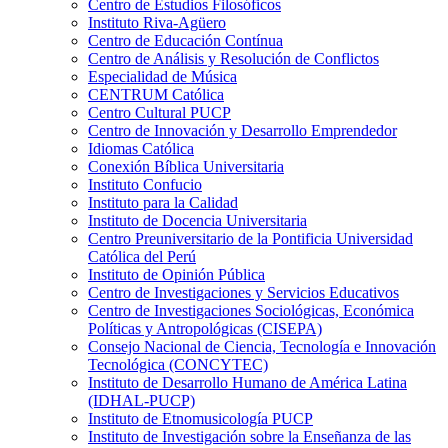
Centro de Estudios Filosóficos
Instituto Riva-Agüero
Centro de Educación Contínua
Centro de Análisis y Resolución de Conflictos
Especialidad de Música
CENTRUM Católica
Centro Cultural PUCP
Centro de Innovación y Desarrollo Emprendedor
Idiomas Católica
Conexión Bíblica Universitaria
Instituto Confucio
Instituto para la Calidad
Instituto de Docencia Universitaria
Centro Preuniversitario de la Pontificia Universidad
Católica del Perú
Instituto de Opinión Pública
Centro de Investigaciones y Servicios Educativos
Centro de Investigaciones Sociológicas, Económica
Políticas y Antropológicas (CISEPA)
Consejo Nacional de Ciencia, Tecnología e Innovación
Tecnológica (CONCYTEC)
Instituto de Desarrollo Humano de América Latina
(IDHAL-PUCP)
Instituto de Etnomusicología PUCP
Instituto de Investigación sobre la Enseñanza de las