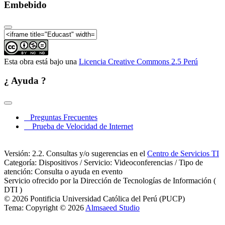
|Conferencia "Los estilos de aprendizaje en las
Embebido
prácticas didácticas en el aula"
VI Congreso Mundial de Estilos de Aprendizaje |
Mesa Redonda: Medición de estilos de aprendizaje
VI Congreso Mundial de Estilos de Aprendizaje
|Conferencia: Los estilos de aprendizaje a prueba de
Esta obra está bajo una
Licencia Creative Commons 2.5 Perú
los nuevos retos de la diversidad global: "la
pulgomanía" los MOOCs
¿ Ayuda ?
VI Congreso Mundial de Estilos de Aprendizaje |
Mesa Redonda: Formación on-line en la educación
superior
VI Congreso Mundial de Estilos de Aprendizaje |
Preguntas Frecuentes
Conferencia: El mentoring como estrategia de gestión
Prueba de Velocidad de Internet
del talento dentro y fuera de las organizaciones
VI Congreso Mundial de Estilos de Aprendizaje |
Conferencia: Estilos de Aprendizaje y atención a
Versión: 2.2. Consultas y/o sugerencias en el
Centro de Servicios TI
niños talentosos
Categoría: Dispositivos / Servicio: Videoconferencias / Tipo de
VI Congreso Mundial de Estilos de Aprendizaje |
atención: Consulta o ayuda en evento
Mesa Redonda: La tecnología y atención a la
Servicio ofrecido por la Dirección de Tecnologías de Información (
diversidad
DTI )
© 2026 Pontificia Universidad Católica del Perú (PUCP)
VI Congreso Mundial de Estilos de Aprendizaje |
Tema: Copyright © 2026
Almsaeed Studio
Presentación de conclusiones y acto de clausura