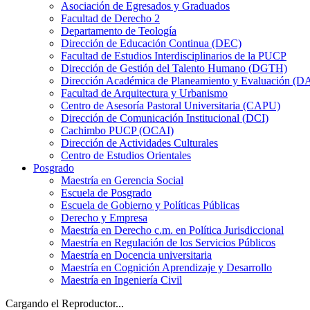
Asociación de Egresados y Graduados
Facultad de Derecho 2
Departamento de Teología
Dirección de Educación Continua (DEC)
Facultad de Estudios Interdisciplinarios de la PUCP
Dirección de Gestión del Talento Humano (DGTH)
Dirección Académica de Planeamiento y Evaluación (D
Facultad de Arquitectura y Urbanismo
Centro de Asesoría Pastoral Universitaria (CAPU)
Dirección de Comunicación Institucional (DCI)
Cachimbo PUCP (OCAI)
Dirección de Actividades Culturales
Centro de Estudios Orientales
Posgrado
Maestría en Gerencia Social
Escuela de Posgrado
Escuela de Gobierno y Políticas Públicas
Derecho y Empresa
Maestría en Derecho c.m. en Política Jurisdiccional
Maestría en Regulación de los Servicios Públicos
Maestría en Docencia universitaria
Maestría en Cognición Aprendizaje y Desarrollo
Maestría en Ingeniería Civil
Cargando el Reproductor...