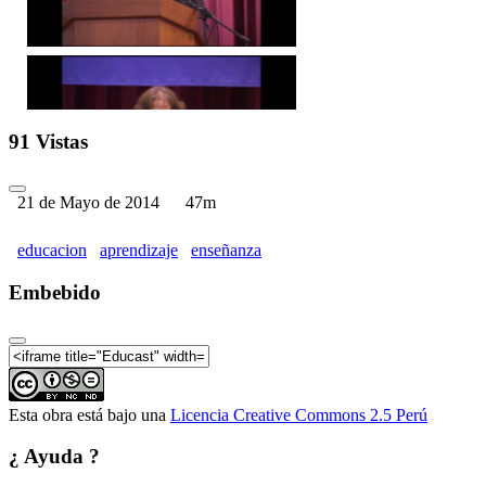
VI Congreso Mundial de Es
91 Vistas
21 de Mayo de 2014
47m
educacion
aprendizaje
enseñanza
Embebido
VI Congreso Mundial de Es
Esta obra está bajo una
Licencia Creative Commons 2.5 Perú
VI Congreso Mundial de Est
¿ Ayuda ?
Educativa?