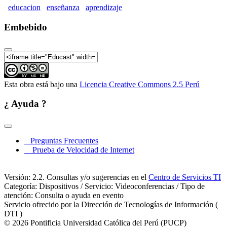
Mesa Redonda: innovaciones didácticas
educacion
enseñanza
aprendizaje
VI Congreso Mundial de Estilos de Aprendizaje
|Conferencia "Los estilos de aprendizaje en las
Embebido
prácticas didácticas en el aula"
VI Congreso Mundial de Estilos de Aprendizaje |
Mesa Redonda: Medición de estilos de aprendizaje
VI Congreso Mundial de Estilos de Aprendizaje
|Conferencia: Los estilos de aprendizaje a prueba de
Esta obra está bajo una
Licencia Creative Commons 2.5 Perú
los nuevos retos de la diversidad global: "la
pulgomanía" los MOOCs
¿ Ayuda ?
VI Congreso Mundial de Estilos de Aprendizaje |
Mesa Redonda: Formación on-line en la educación
superior
VI Congreso Mundial de Estilos de Aprendizaje |
Preguntas Frecuentes
Conferencia: El mentoring como estrategia de gestión
Prueba de Velocidad de Internet
del talento dentro y fuera de las organizaciones
VI Congreso Mundial de Estilos de Aprendizaje |
Conferencia: Estilos de Aprendizaje y atención a
Versión: 2.2. Consultas y/o sugerencias en el
Centro de Servicios TI
niños talentosos
Categoría: Dispositivos / Servicio: Videoconferencias / Tipo de
VI Congreso Mundial de Estilos de Aprendizaje |
atención: Consulta o ayuda en evento
Mesa Redonda: La tecnología y atención a la
Servicio ofrecido por la Dirección de Tecnologías de Información (
diversidad
DTI )
© 2026 Pontificia Universidad Católica del Perú (PUCP)
VI Congreso Mundial de Estilos de Aprendizaje |