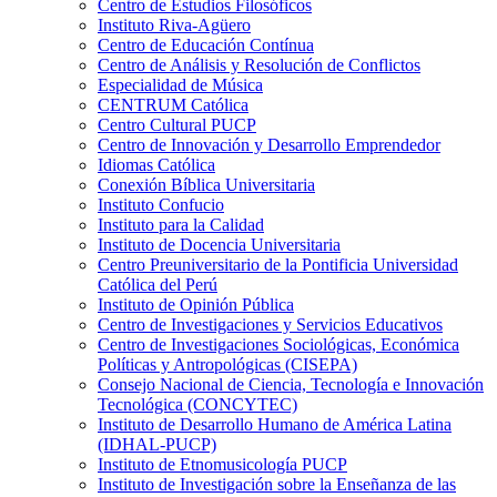
Centro de Estudios Filosóficos
Instituto Riva-Agüero
Centro de Educación Contínua
Centro de Análisis y Resolución de Conflictos
Especialidad de Música
CENTRUM Católica
Centro Cultural PUCP
Centro de Innovación y Desarrollo Emprendedor
Idiomas Católica
Conexión Bíblica Universitaria
Instituto Confucio
Instituto para la Calidad
Instituto de Docencia Universitaria
Centro Preuniversitario de la Pontificia Universidad
Católica del Perú
Instituto de Opinión Pública
Centro de Investigaciones y Servicios Educativos
Centro de Investigaciones Sociológicas, Económica
Políticas y Antropológicas (CISEPA)
Consejo Nacional de Ciencia, Tecnología e Innovación
Tecnológica (CONCYTEC)
Instituto de Desarrollo Humano de América Latina
(IDHAL-PUCP)
Instituto de Etnomusicología PUCP
Instituto de Investigación sobre la Enseñanza de las