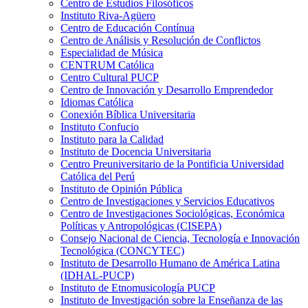
Centro de Estudios Filosóficos
Instituto Riva-Agüero
Centro de Educación Contínua
Centro de Análisis y Resolución de Conflictos
Especialidad de Música
CENTRUM Católica
Centro Cultural PUCP
Centro de Innovación y Desarrollo Emprendedor
Idiomas Católica
Conexión Bíblica Universitaria
Instituto Confucio
Instituto para la Calidad
Instituto de Docencia Universitaria
Centro Preuniversitario de la Pontificia Universidad
Católica del Perú
Instituto de Opinión Pública
Centro de Investigaciones y Servicios Educativos
Centro de Investigaciones Sociológicas, Económica
Políticas y Antropológicas (CISEPA)
Consejo Nacional de Ciencia, Tecnología e Innovación
Tecnológica (CONCYTEC)
Instituto de Desarrollo Humano de América Latina
(IDHAL-PUCP)
Instituto de Etnomusicología PUCP
Instituto de Investigación sobre la Enseñanza de las