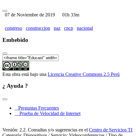
II Congreso Nacional para la Construcción de Paz -
CNCP 2019 - Parte 06
07 de Noviembre de 2019
01h 33m
II Congreso Nacional para la Construcción de Paz -
CNCP 2019 - Parte 07
congreso
construccion
paz
cncp
nacional
Embebido
Esta obra está bajo una
Licencia Creative Commons 2.5 Perú
¿ Ayuda ?
Preguntas Frecuentes
Prueba de Velocidad de Internet
Versión: 2.2. Consultas y/o sugerencias en el
Centro de Servicios TI
Categoría: Dispositivos / Servicio: Videoconferencias / Tipo de