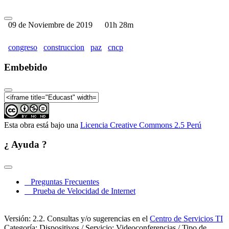
II Congreso Nacional para la Construcción de Paz -
CNCP 2019 - Parte 06
09 de Noviembre de 2019
01h 28m
II Congreso Nacional para la Construcción de Paz -
CNCP 2019 - Parte 07
congreso
construccion
paz
cncp
Embebido
Esta obra está bajo una
Licencia Creative Commons 2.5 Perú
¿ Ayuda ?
Preguntas Frecuentes
Prueba de Velocidad de Internet
Versión: 2.2. Consultas y/o sugerencias en el
Centro de Servicios TI
Categoría: Dispositivos / Servicio: Videoconferencias / Tipo de