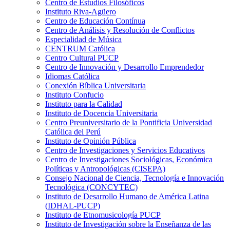
Centro de Estudios Filosóficos
Instituto Riva-Agüero
Centro de Educación Contínua
Centro de Análisis y Resolución de Conflictos
Especialidad de Música
CENTRUM Católica
Centro Cultural PUCP
Centro de Innovación y Desarrollo Emprendedor
Idiomas Católica
Conexión Bíblica Universitaria
Instituto Confucio
Instituto para la Calidad
Instituto de Docencia Universitaria
Centro Preuniversitario de la Pontificia Universidad
Católica del Perú
Instituto de Opinión Pública
Centro de Investigaciones y Servicios Educativos
Centro de Investigaciones Sociológicas, Económica
Políticas y Antropológicas (CISEPA)
Consejo Nacional de Ciencia, Tecnología e Innovación
Tecnológica (CONCYTEC)
Instituto de Desarrollo Humano de América Latina
(IDHAL-PUCP)
Instituto de Etnomusicología PUCP
Instituto de Investigación sobre la Enseñanza de las