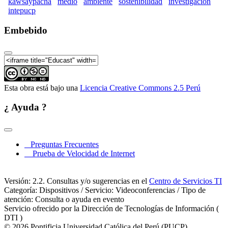
kawsaypacha
medio
ambiente
sostenibilidad
investigacion
Kawsaypacha 2019: Mesa de reflexión ambiental
intepucp
(Parte 08)
Embebido
Kawsaypacha 2019: Mesa de reflexión ambiental
(Parte 09)
Kawsaypacha 2019: Mesa de reflexión ambiental
(Parte 10)
Kawsaypacha 2019: Mesa de reflexión ambiental
Esta obra está bajo una
Licencia Creative Commons 2.5 Perú
(Parte 11)
Kawsaypacha 2019: Mesa de reflexión ambiental
¿ Ayuda ?
(Parte 12)
Kawsaypacha 2019: Mesa de reflexión ambiental
(Parte 13)
Preguntas Frecuentes
Kawsaypacha 2019: Mesa de reflexión ambiental
Prueba de Velocidad de Internet
(Parte 14)
Kawsaypacha 2019: Mesa de reflexión ambiental
Versión: 2.2. Consultas y/o sugerencias en el
Centro de Servicios TI
(Parte 15)
Categoría: Dispositivos / Servicio: Videoconferencias / Tipo de
atención: Consulta o ayuda en evento
Kawsaypacha 2019: Mesa de reflexión ambiental
Servicio ofrecido por la Dirección de Tecnologías de Información (
(Parte 16)
DTI )
Kawsaypacha 2019: Mesa de reflexión ambiental
© 2026 Pontificia Universidad Católica del Perú (PUCP)