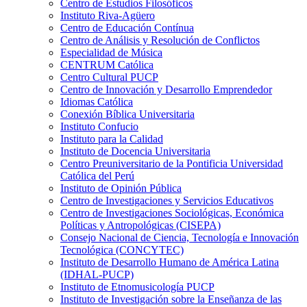
Centro de Estudios Filosóficos
Instituto Riva-Agüero
Centro de Educación Contínua
Centro de Análisis y Resolución de Conflictos
Especialidad de Música
CENTRUM Católica
Centro Cultural PUCP
Centro de Innovación y Desarrollo Emprendedor
Idiomas Católica
Conexión Bíblica Universitaria
Instituto Confucio
Instituto para la Calidad
Instituto de Docencia Universitaria
Centro Preuniversitario de la Pontificia Universidad
Católica del Perú
Instituto de Opinión Pública
Centro de Investigaciones y Servicios Educativos
Centro de Investigaciones Sociológicas, Económica
Políticas y Antropológicas (CISEPA)
Consejo Nacional de Ciencia, Tecnología e Innovación
Tecnológica (CONCYTEC)
Instituto de Desarrollo Humano de América Latina
(IDHAL-PUCP)
Instituto de Etnomusicología PUCP
Instituto de Investigación sobre la Enseñanza de las