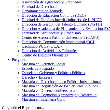
Asociación de Egresados y Graduados
Facultad de Derecho 2
Departamento de Teología
Dirección de Educación Continua (DEC)
Facultad de Estudios Interdisciplinarios de la PUCP
Dirección de Gestión del Talento Humano (DGTH)
Dirección Académica de Planeamiento y Evaluación (D
Facultad de Arquitectura y Urbanismo
Centro de Asesoría Pastoral Universitaria (CAPU)
Dirección de Comunicación Institucional (DCI)
Cachimbo PUCP (OCAI)
Dirección de Actividades Culturales
Centro de Estudios Orientales
Posgrado
Maestría en Gerencia Social
Escuela de Posgrado
Escuela de Gobierno y Políticas Públicas
Derecho y Empresa
Maestría en Derecho c.m. en Política Jurisdiccional
Maestría en Regulación de los Servicios Públicos
Maestría en Docencia universitaria
Maestría en Cognición Aprendizaje y Desarrollo
Maestría en Ingeniería Civil
Cargando el Reproductor...