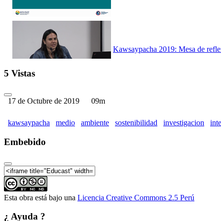
Kawsaypacha 2019: Mesa de reflex
5 Vistas
17 de Octubre de 2019
09m
Kawsaypacha 2019: Mesa de reflex
kawsaypacha
medio
ambiente
sostenibilidad
investigacion
int
Embebido
Kawsaypacha 2019: Mesa de reflex
Esta obra está bajo una
Licencia Creative Commons 2.5 Perú
¿ Ayuda ?