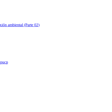
ión ambiental (Parte 02)
ión ambiental (Parte 03)
epucp
ión ambiental (Parte 04)