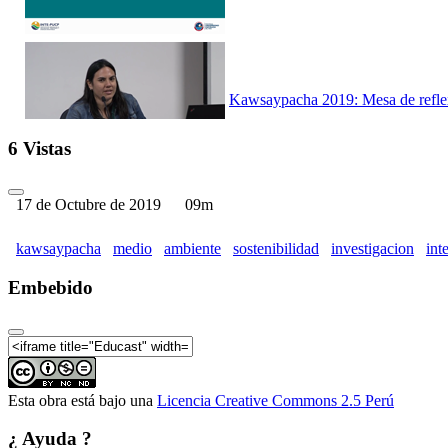
Kawsaypacha 2019: Mesa de reflex
6 Vistas
17 de Octubre de 2019
09m
Kawsaypacha 2019: Mesa de reflex
kawsaypacha
medio
ambiente
sostenibilidad
investigacion
int
Embebido
Kawsaypacha 2019: Mesa de reflex
Esta obra está bajo una
Licencia Creative Commons 2.5 Perú
¿ Ayuda ?